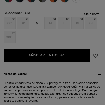
Seleccionar Talla:
Talla Y Corte
XXS
XS
S
M
L
XL
XXL
XXXL
AÑADIR A LA BOLSA
Notas del editor
El estilo leñador está de moda y Superdry te lo trae. Un clásico conocido
por su estilo distintivo, la Camisa Lumberjack de Algodón Manga Larga es
una reinterpretación contemporánea de este icono vintage. Sus mangas
largas y su comodidad garantizada aseguran que puedas crear capas sin
esfuerzo para cualquier ocasión informal, ya sea abrochada o abierta
sobre tu camiseta favorita.