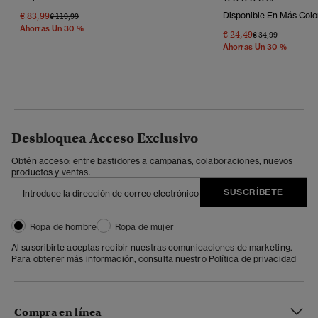
€ 83,99
Disponible En Más Colo
Precio Rebajado De
A
€ 119,99
Ahorras Un 30 %
€ 24,49
Precio Rebajado 
A
€ 34,99
Ahorras Un 30 %
Desbloquea Acceso Exclusivo
Obtén acceso: entre bastidores a campañas, colaboraciones, nuevos
productos y ventas.
SUSCRÍBETE
Ropa de hombre
Ropa de mujer
Al suscribirte aceptas recibir nuestras comunicaciones de marketing.
Para obtener más información, consulta nuestro
Política de privacidad
Compra en línea