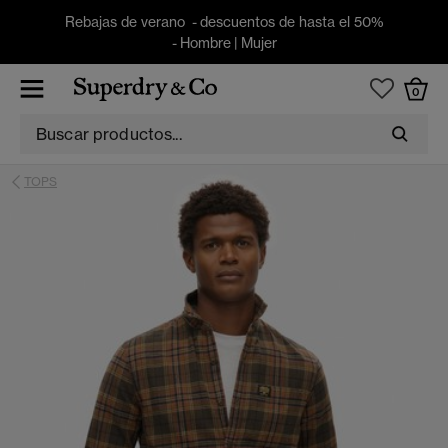
Rebajas de verano - descuentos de hasta el 50%
-
Hombre
|
Mujer
0
TOPS