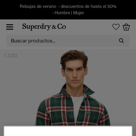
Rebajas de verano - descuentos de hasta el 50%
-
Hombre
|
Mujer
0
TOPS