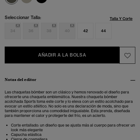
Seleccionar Talla:
Talla Y Corte
34
36
38
40
42
44
AÑADIR A LA BOLSA
Notas del editor
Las chaquetas bómber son un clásico y hemos renovado el diseño para
ofrecerte una chaqueta emblemática. Nuestra chaqueta bómber
acolchada Sports toma este corte y lo eleva con un estilo acolchado para
evocar un estilo atlético. No solo es una declaración de moda, sino que
también proporciona una comodidad inigualable. Esta prenda, diseñada
para mantener el calor y protegerte del frío, es un acierto.
Corte entallado: un diseño que se ajusta más al cuerpo para ofrecer un
look más elegante
Capucha elástica
Cierre de cremallera