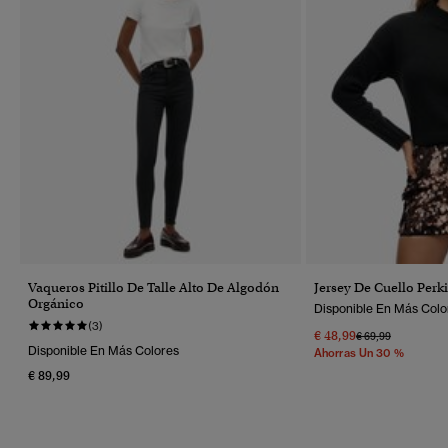
Vaqueros Pitillo De Talle Alto De Algodón
Jersey De Cuello Perki
Orgánico
Disponible En Más Colo
(3)
€ 48,99
Precio Rebajado 
A
€ 69,99
Disponible En Más Colores
Ahorras Un 30 %
€ 89,99