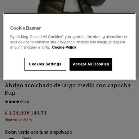
Cookie Banner
By clicking “Accept All Cookies”, you agree to the storing of cookies on
your device to enhance site navigation, analyze site usage, and assist
in our marketing efforts.
Cookie Policy
1
2
3
4
5
6
7
8
Cookies Settings
Accept All Cookies
Abrigo acolchado de largo medio con capucha
Fuji
(18)
Precio rebajado de
a
€ 104,99
€ 149,99
Ahorras un 30 %
Color:
verde aceituna empolvado