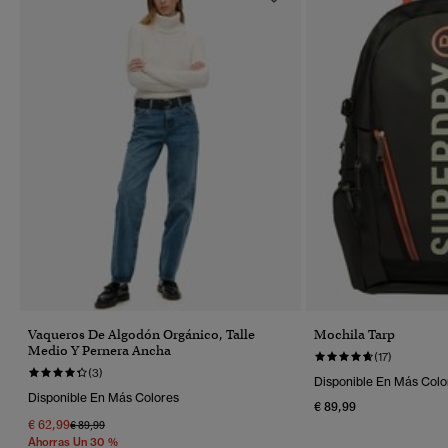
Vaqueros De Algodón Orgánico, Talle
Mochila Tarp
Medio Y Pernera Ancha
(17)
(3)
Disponible En Más Colo
Disponible En Más Colores
€ 89,99
€ 62,99
Precio Rebajado De
A
€ 89,99
Ahorras Un 30 %