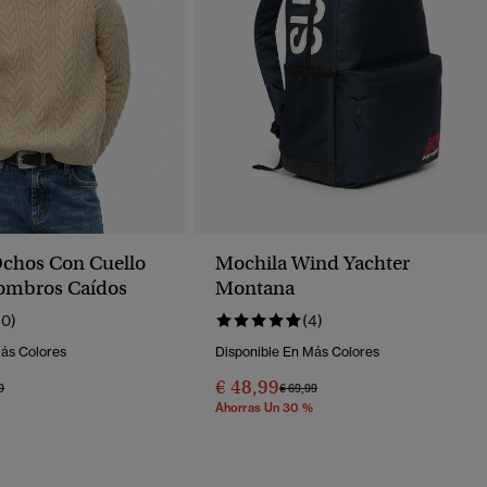
Ochos Con Cuello
Mochila Wind Yachter
ombros Caídos
Montana
10)
(4)
Más Colores
Disponible En Más Colores
€ 48,99
o Rebajado De
A
Precio Rebajado De
A
9
€ 69,99
Ahorras Un 30 %