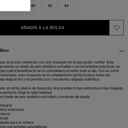
6
38
40
42
44
AÑADIR A LA BOLSA
ditor
que se precie comienza con una chaqueta en la que poder confiar. Esta
resenta un ribete de pelo sintético extraíble y varios bolsillos prácticos, es
ura para beneficiarte de la comodidad y el estilo todo el día. Con su corte
 favorecedor, esta chaqueta es el complemento perfecto para todos tus
o llega el frío y te permite lucir una silueta relajada auténtica.
ado: el corte clásico de Superdry. Una prenda ni muy estrecha ni muy holgada,
 perfecta. Elige tu talla habitual
 ribete de pelo sintético extraíble y cordones de ajuste
integral
illos exteriores
interior
analé
juste para la cintura
teral con botones automáticos