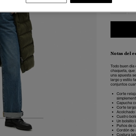
34
3
Notas del e
Todo buen día 
chaqueta, que p
una apuesta seg
largo y estilo
conjuntos cuand
Corte relaj
simplemente
Capucha con
Corte largo
Acolchado 
Cuatro bols
Un bolsillo 
4
5
6
7
Puños de c
Cordón de a
Costura la