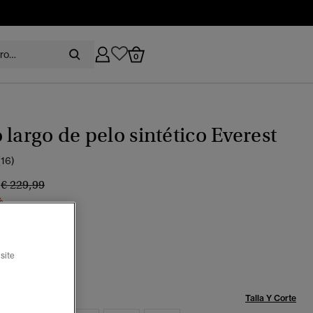
0
 largo de pelo sintético Everest
(16)
9
Precio rebajado de
a
€ 229,99
%
militar
seleccionado
site
Talla:
Talla Y Corte