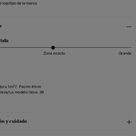
l logotipo de la marca
e
talla
Zona exacta
Grande
tura 1m77. Pecho 81cm
lleva/La modelo lleva:
38
n y cuidado