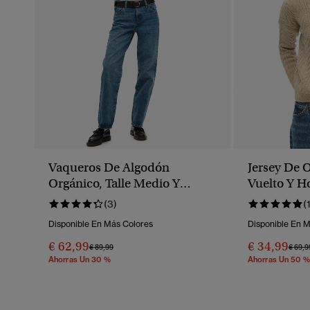
Vaqueros De Algodón
Jersey De 
Orgánico, Talle Medio Y
Vuelto Y H
Pernera Ancha
(3)
(
Disponible En Más Colores
Disponible En 
€ 62,99
€ 34,99
Precio Rebajado De
A
Preci
€ 89,99
€ 69,9
Ahorras Un 30 %
Ahorras Un 50 %