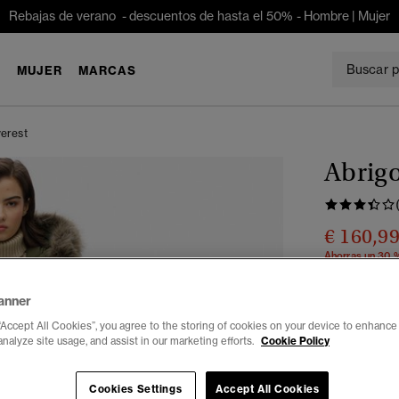
Rebajas de verano - descuentos de hasta el 50% -
Hombre
|
Mujer
E
MUJER
MARCAS
verest
Abrigo
€ 160,9
Ahorras un 30 
Color:
caqui 
anner
“Accept All Cookies”, you agree to the storing of cookies on your device to enhance 
analyze site usage, and assist in our marketing efforts.
Cookie Policy
Seleccionar 
Cookies Settings
Accept All Cookies