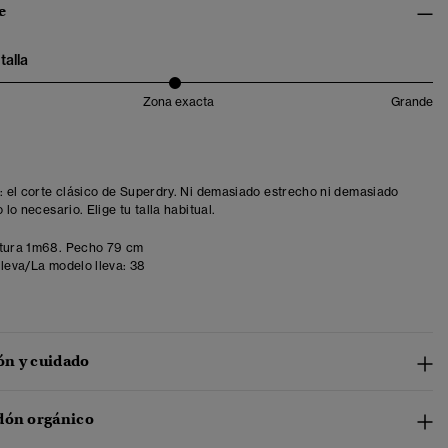
e
talla
Zona exacta
Grande
t: el corte clásico de Superdry. Ni demasiado estrecho ni demasiado
o lo necesario. Elige tu talla habitual.
tura 1m68. Pecho 79 cm
lleva/La modelo lleva:
38
n y cuidado
dón orgánico