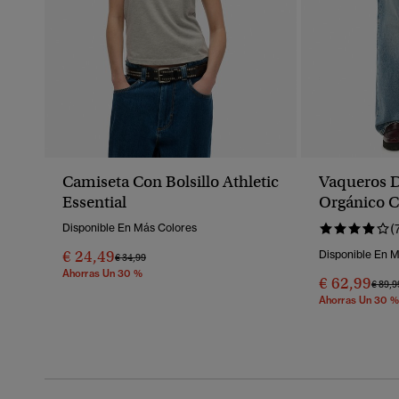
Camiseta Con Bolsillo Athletic
Vaqueros 
Essential
Orgánico C
Disponible En Más Colores
(
€ 24,49
Disponible En 
Precio Rebajado De
A
€ 34,99
Ahorras Un 30 %
€ 62,99
Preci
€ 89,9
Ahorras Un 30 %