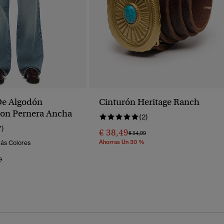
De Algodón
Cinturón Heritage Ranch
on Pernera Ancha
(2)
7)
€ 38,49
Precio Rebajado De
A
€ 54,99
Ahorras Un 30 %
Más Colores
o Rebajado De
A
9