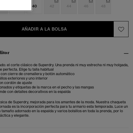
6
38
40
42
44
46
48
AÑADIR A LA BOLSA
ditor
ado: el corte clásico de Superdry. Una prenda ni muy estrecha ni muy holgada,
 perfecta. Elige tu talla habitual
 con cierre de cremallera y botón automático
illos exteriores y uno interior
con cordón de ajuste
onados y etiquetas de la marca en el pecho y las mangas
nde con detalles decorativos en la espalda
sica de Superdry, mejorada para los amantes de la moda. Nuestra chaqueta
ornada es la incorporación perfecta para tu armario esta temporada. Luce un
 tamaño adornado en la espalda y varios bolsillos en toda la prenda, por lo
áctica y elegante.