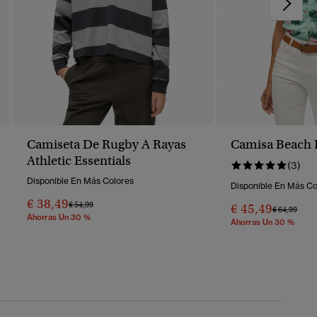
Camiseta De Rugby A Rayas
Camisa Beach 
Athletic Essentials
(3)
Disponible En Más Colores
Disponible En Más Co
€ 38,49
Precio Rebajado De
A
€ 54,99
€ 45,49
Precio Reba
A
€ 64,99
Ahorras Un 30 %
Ahorras Un 30 %