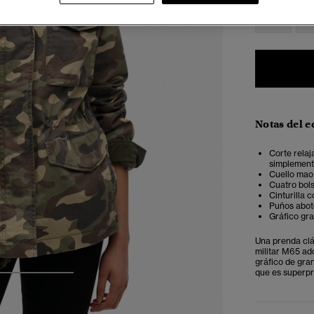
34
3
Notas del e
Corte relaj
simplemente
Cuello mao
Cuatro bols
Cinturilla 
Puños abot
Gráfico gra
Una prenda clá
militar M65 ad
gráfico de gran
que es superpr
3
4
5