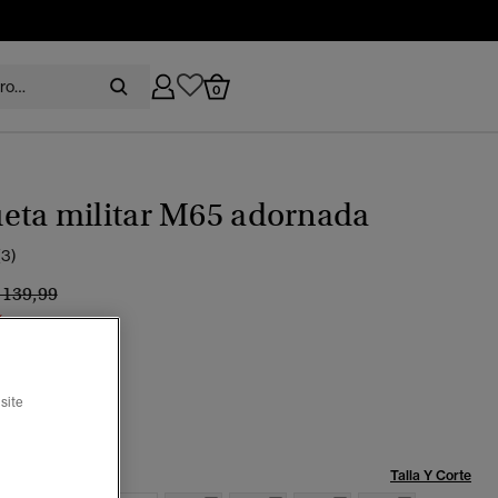
0
eta militar M65 adornada
(3)
recio rebajado de
a
 139,99
%
aje militar
seleccionado
site
Talla:
Talla Y Corte