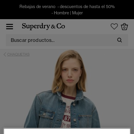
Rebajas de verano - descuentos de hasta el 50%
-
Hombre
|
Mujer
0
CHAQUETAS