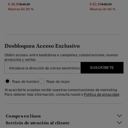
€ 48,99
€ 62,99
Precio Rebajado De
A
Precio Rebajado 
A
€ 69,99
€ 89,99
Ahorras Un 30 %
Ahorras Un 30 %
Desbloquea Acceso Exclusivo
Obtén acceso: entre bastidores a campañas, colaboraciones, nuevos
productos y ventas.
SUSCRÍBETE
Ropa de hombre
Ropa de mujer
Al suscribirte aceptas recibir nuestras comunicaciones de marketing.
Para obtener más información, consulta nuestro
Política de privacidad
Compra en línea
Servicio de atención al cliente