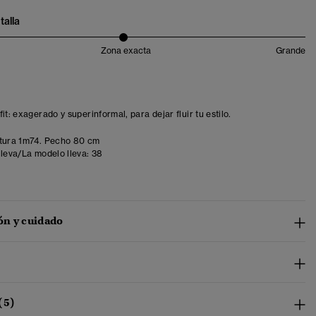
talla
Zona exacta
Grande
it: exagerado y superinformal, para dejar fluir tu estilo.
tura 1m74. Pecho 80 cm
lleva/La modelo lleva:
38
n y cuidado
(5)