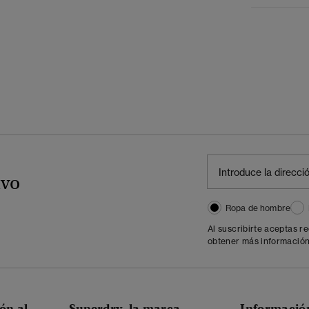
ivo
Ropa de hombre
Al suscribirte aceptas r
obtener más información
ón al
Superdry, la marca
Informació