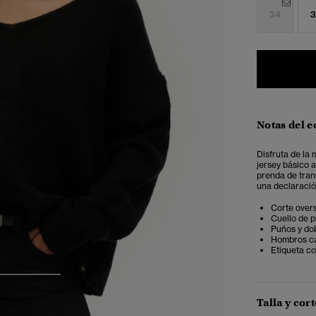
34
3
Notas del e
Disfruta de la
jersey básico a
prenda de tran
una declaración
Corte overs
Cuello de p
Puños y dob
Hombros c
Etiqueta co
3
4
Talla y cort