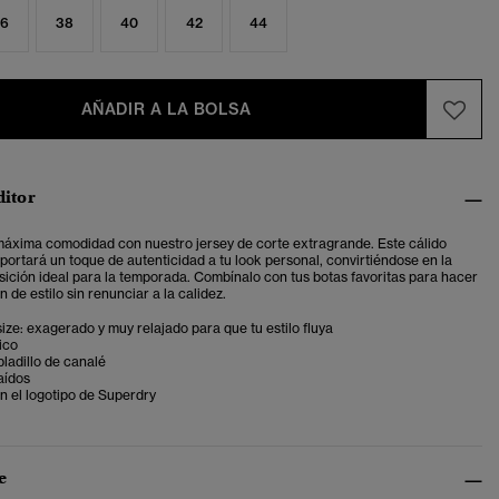
6
38
40
42
44
AÑADIR A LA BOLSA
ditor
 máxima comodidad con nuestro jersey de corte extragrande. Este cálido
portará un toque de autenticidad a tu look personal, convirtiéndose en la
sición ideal para la temporada.
Combínalo con tus botas favoritas para hacer
 de estilo sin renunciar a la calidez.
ize: exagerado y muy relajado para que tu estilo fluya
ico
ladillo de canalé
aídos
n el logotipo de Superdry
e