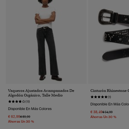
Vaqueros Ajustados Acampanados De
Cinturón Rhinestone C
Algodón Orgánico, Talle Medio
(1)
(11)
Disponible En Más Colo
Disponible En Más Colores
€ 38,49
Precio Rebajado 
A
€ 54,99
€ 62,99
Precio Rebajado De
A
€ 89,99
Ahorras Un 30 %
Ahorras Un 30 %