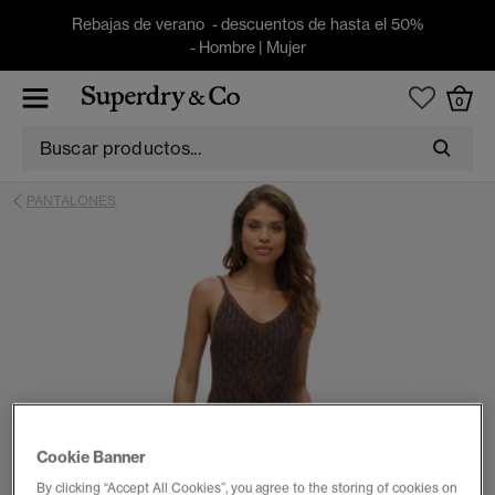
Rebajas de verano - descuentos de hasta el 50%
-
Hombre
|
Mujer
0
PANTALONES
Cookie Banner
By clicking “Accept All Cookies”, you agree to the storing of cookies on