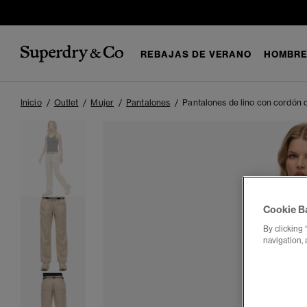
REBAJAS DE VERANO
HOMBR
Inicio
Outlet
Mujer
Pantalones
Pantalones de lino con cordón 
Cookie B
By clicking 
navigation, 