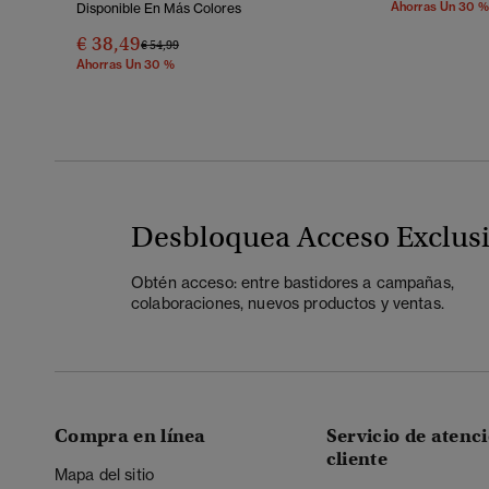
Ahorras Un 30 %
Disponible En Más Colores
€ 38,49
Precio Rebajado De
A
€ 54,99
Ahorras Un 30 %
Desbloquea Acceso Exclus
Obtén acceso: entre bastidores a campañas,
colaboraciones, nuevos productos y ventas.
Compra en línea
Servicio de atenci
cliente
Mapa del sitio