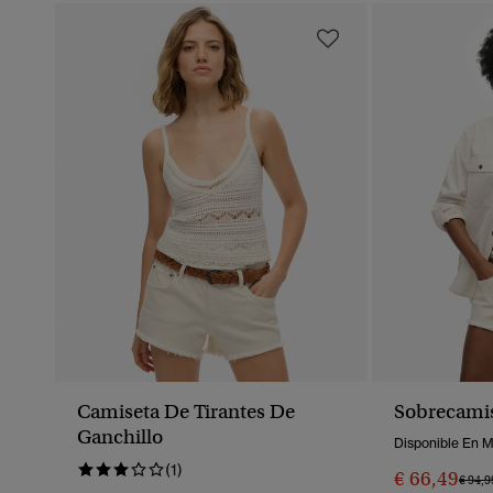
Camiseta De Tirantes De
Sobrecami
Ganchillo
Disponible En 
(1)
€ 66,49
Preci
€ 94,9