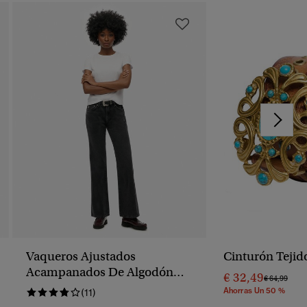
Vaqueros Ajustados
Cinturón Tejid
Acampanados De Algodón
€ 32,49
Precio Reba
A
€ 64,99
Orgánico, Talle Medio
Ahorras Un 50 %
(11)