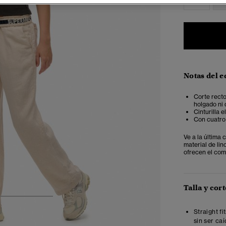
Notas del e
Corte recto
holgado ni
Cinturilla 
Con cuatro 
Ve a la última
material de lin
ofrecen el com
Talla y cort
3
4
5
Straight fi
sin ser ca