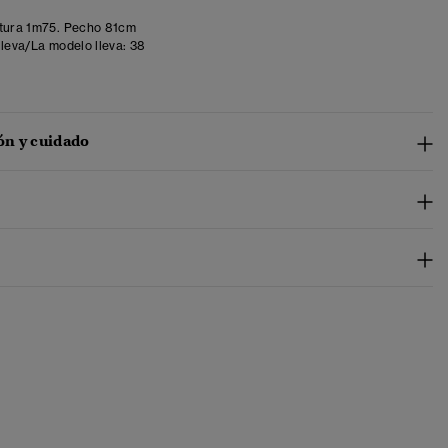
tura 1m75. Pecho 81cm
lleva/La modelo lleva:
38
n y cuidado