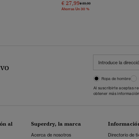
€ 27,99
Precio Rebajado De
A
€ 39,99
Ahorras Un 30 %
ivo
Ropa de hombre
Al suscribirte aceptas r
obtener más información
ón al
Superdry, la marca
Informació
Acerca de nosotros
Directorio de t