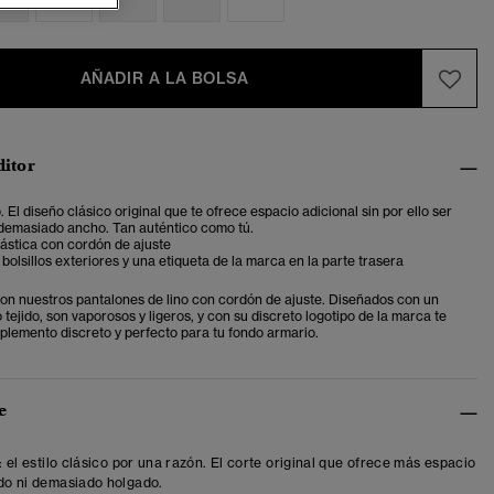
AÑADIR A LA BOLSA
ditor
. El diseño clásico original que te ofrece espacio adicional sin por ello ser
 demasiado ancho. Tan auténtico como tú.
elástica con cordón de ajuste
bolsillos exteriores y una etiqueta de la marca en la parte trasera
 con nuestros pantalones de lino con cordón de ajuste. Diseñados con un
o tejido, son vaporosos y ligeros, y con su discreto logotipo de la marca te
plemento discreto y perfecto para tu fondo armario.
e
t: el estilo clásico por una razón. El corte original que ofrece más espacio
ído ni demasiado holgado.