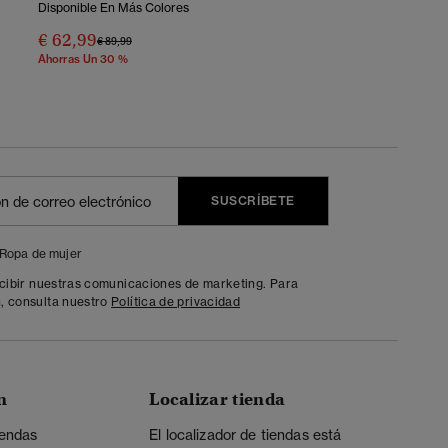
Disponible En Más Colores
€ 62,99
Precio Rebajado De
A
€ 89,99
Ahorras Un 30 %
SUSCRÍBETE
Ropa de mujer
ecibir nuestras comunicaciones de marketing. Para
, consulta nuestro
Política de privacidad
n
Localizar tienda
iendas
El localizador de tiendas está