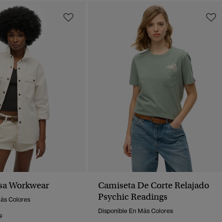
sa Workwear
Camiseta De Corte Relajado
Psychic Readings
Más Colores
Disponible En Más Colores
o Rebajado De
A
9