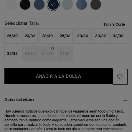
seleccionado
Seleccionar Talla:
Talla Y Corte
26/30
26/32
28/30
28/32
30/30
30/32
32/30
32/32
32/34
34/32
34/34
AÑADIR A LA BOLSA
Notas del editor
Hay buenos motivos que explican que los vaqueros sean todo un clásico.
Nuestros vaqueros ajustados de talle medio ofrecen un corte fiable y
cómodo, tan auténtico como elegante. Estos vaqueros son una opción
sencilla para realzar tu look, y se pueden combinar con cualquier conjunto
para cualquier ocasión. Lleva tu look del día a la noche con este clásico