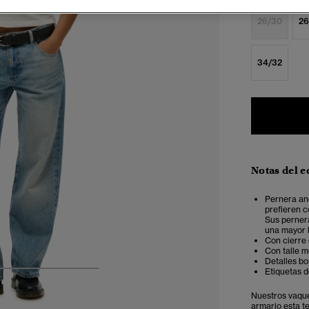
26/30
26
34/32
Notas del e
Pernera anc
prefieren c
Sus pernera
una mayor l
Con cierre 
Con talle m
Detalles bo
Etiquetas de
4
5
6
7
Nuestros vaque
armario esta t