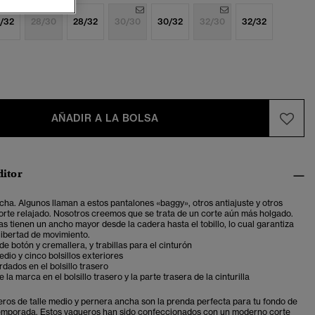
/32
28/30
28/32
30/30
30/32
32/30
32/32
AÑADIR A LA BOLSA
ditor
ha. Algunos llaman a estos pantalones «baggy», otros antiajuste y otros
orte relajado. Nosotros creemos que se trata de un corte aún más holgado.
s tienen un ancho mayor desde la cadera hasta el tobillo, lo cual garantiza
ibertad de movimiento.
de botón y cremallera, y trabillas para el cinturón
edio y cinco bolsillos exteriores
rdados en el bolsillo trasero
 la marca en el bolsillo trasero y la parte trasera de la cinturilla
ros de talle medio y pernera ancha son la prenda perfecta para tu fondo de
emporada. Estos vaqueros han sido confeccionados con un moderno corte