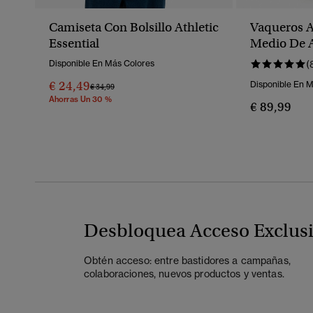
Camiseta Con Bolsillo Athletic
Vaqueros A
Essential
Medio De 
Vintage
Disponible En Más Colores
(
€ 24,49
Disponible En 
Precio Rebajado De
A
€ 34,99
Ahorras Un 30 %
€ 89,99
Desbloquea Acceso Exclus
Obtén acceso: entre bastidores a campañas,
colaboraciones, nuevos productos y ventas.