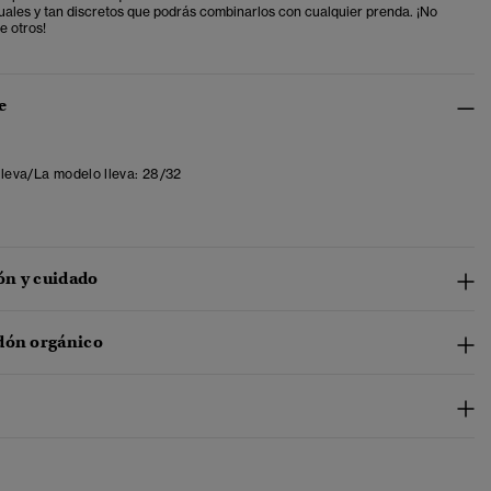
uales y tan discretos que podrás combinarlos con cualquier prenda. ¡No
e otros!
e
lleva/La modelo lleva:
28/32
n y cuidado
dón orgánico