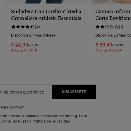
Sudadera Con Cuello Y Media
Camisa Inform
Cremallera Athletic Essentials
Corte Boyfrien
(4)
(1)
Disponible En Más Colores
Disponible En Más Co
€ 48,99
€ 66,49
Precio Rebajado De
A
Precio Reba
A
€ 69,99
€ 94,99
Ahorras Un 30 %
Ahorras Un 30 %
SUSCRÍBETE
Ropa de mujer
ecibir nuestras comunicaciones de marketing. Para
, consulta nuestro
Política de privacidad