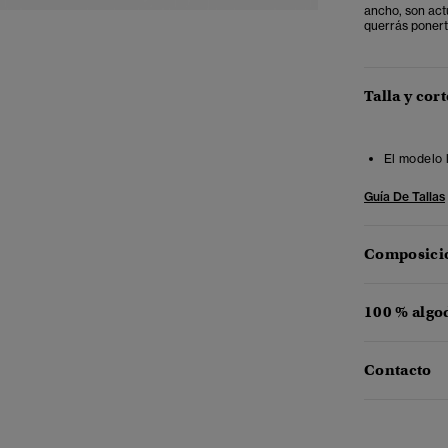
ancho, son act
querrás ponert
Talla y cort
El modelo 
Guía De Tallas
Composició
100 % algo
Contacto