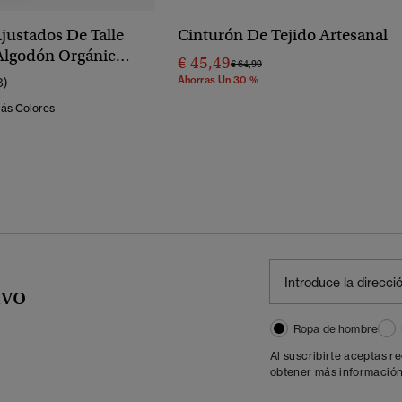
justados De Talle
Cinturón De Tejido Artesanal
Algodón Orgánico
€ 45,49
Precio Rebajado De
A
€ 64,99
Ahorras Un 30 %
8)
Más Colores
ivo
Ropa de hombre
Al suscribirte aceptas r
obtener más información