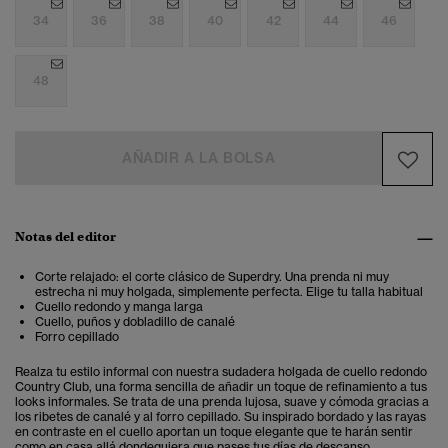
34
36
38
40
42
44
46
48
AÑADIR A LA BOLSA
Notas del editor
Corte relajado: el corte clásico de Superdry. Una prenda ni muy
estrecha ni muy holgada, simplemente perfecta. Elige tu talla habitual
Cuello redondo y manga larga
Cuello, puños y dobladillo de canalé
Forro cepillado
Realza tu estilo informal con nuestra sudadera holgada de cuello redondo
Country Club, una forma sencilla de añadir un toque de refinamiento a tus
looks informales. Se trata de una prenda lujosa, suave y cómoda gracias a
los ribetes de canalé y al forro cepillado. Su inspirado bordado y las rayas
en contraste en el cuello aportan un toque elegante que te harán sentir
como en casa allá dondequiera que pases tus días de descanso.