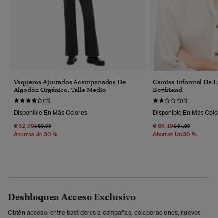
Vaqueros Ajustados Acampanados De
Camisa Informal De L
Algodón Orgánico, Talle Medio
Boyfriend
(11)
(1)
Disponible En Más Colores
Disponible En Más Colo
€ 62,99
€ 66,49
Precio Rebajado De
A
Precio Rebajado 
A
€ 89,99
€ 94,99
Ahorras Un 30 %
Ahorras Un 30 %
Desbloquea Acceso Exclusivo
Obtén acceso: entre bastidores a campañas, colaboraciones, nuevos