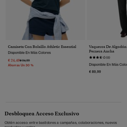
Camiseta Con Bolsillo Athletic Essential
Vaqueros De Algodón
Pernera Ancha
Disponible En Más Colores
(8)
€ 24,49
Precio Rebajado De
A
€ 34,99
Disponible En Más Colo
Ahorras Un 30 %
€ 89,99
Desbloquea Acceso Exclusivo
Obtén acceso: entre bastidores a campañas, colaboraciones, nuevos