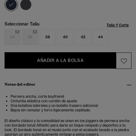
seleccionado
Seleccionar Talla:
Talla Y Corte
34
36
38
40
42
44
AÑADIR A LA BOLSA
Notas del editor
Pernera ancha, corte boyfriend
Cinturilla elástica con cordón de ajuste
Dos bolsillos laterales y un bolsillo trasero adicional
Bajos sin rematar y forro ligeramente cepillado
El diseño clásico y la comodidad se unen en los joggers de pernera ancha
con bordado tonal Athletic para darle un toque relajado y deportivo a tu
look. El bordado tonal en el muslo junto con el acabado lavado a la piedra
aportan un aire auténticamente vintage a estos joggers.