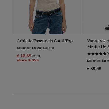
Athletic Essentials Cami Top
Vaqueros A
Medio De 
Disponible En Más Colores
Vintage
(
€ 18,89
Precio Rebajado De
A
€ 26,99
Ahorras Un 30 %
Disponible En 
€ 89,99