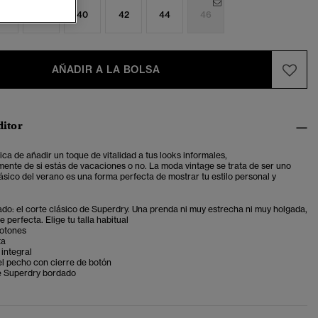
6
38
40
42
44
46
AÑADIR A LA BOLSA
ditor
ca de añadir un toque de vitalidad a tus looks informales,
ente de si estás de vacaciones o no. La moda vintage se trata de ser uno
ásico del verano es una forma perfecta de mostrar tu estilo personal y
ado: el corte clásico de Superdry. Una prenda ni muy estrecha ni muy holgada,
 perfecta. Elige tu talla habitual
botones
ta
integral
 el pecho con cierre de botón
e Superdry bordado