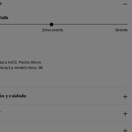
e
talla
Zona exacta
Grande
tura 1m73. Pecho 86cm
lleva/La modelo lleva:
38
n y cuidado
™