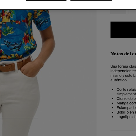
34
3
Notas del e
Una forma clási
independientem
mismo y este b
auténtico.
Corte relaj
simplemente
Cierre de 
Manga cor
Estampado 
Bolsillo en
Logotipo d
4
5
6