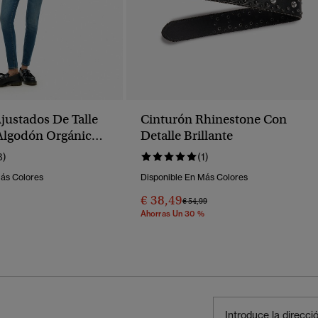
justados De Talle
Cinturón Rhinestone Con
Algodón Orgánico
Detalle Brillante
8)
(1)
Más Colores
Disponible En Más Colores
€ 38,49
Precio Rebajado De
A
€ 54,99
Ahorras Un 30 %