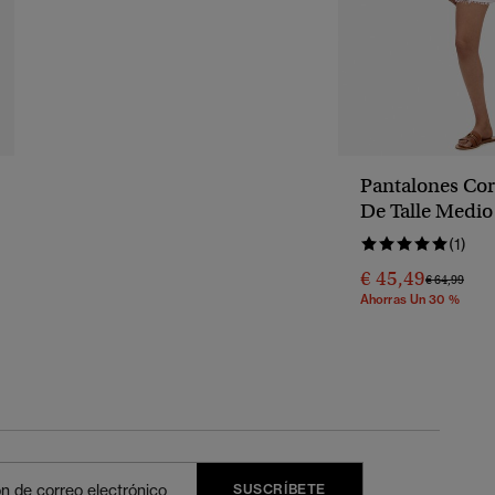
Pantalones Cor
De Talle Medio
(1)
€ 45,49
Precio Reba
A
€ 64,99
Ahorras Un 30 %
SUSCRÍBETE