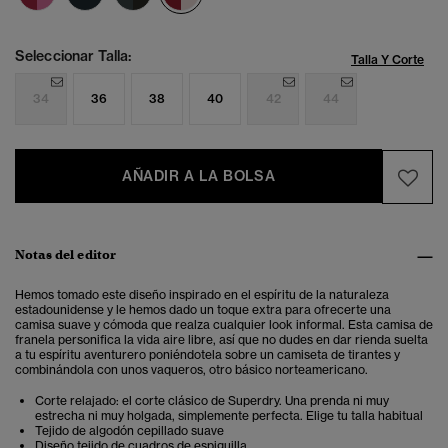
Seleccionar Talla:
Talla Y Corte
34
36
38
40
42
44
AÑADIR A LA BOLSA
Notas del editor
Hemos tomado este diseño inspirado en el espíritu de la naturaleza
estadounidense y le hemos dado un toque extra para ofrecerte una
camisa suave y cómoda que realza cualquier look informal. Esta camisa de
franela personifica la vida aire libre, así que no dudes en dar rienda suelta
a tu espíritu aventurero poniéndotela sobre un camiseta de tirantes y
combinándola con unos vaqueros, otro básico norteamericano.
Corte relajado: el corte clásico de Superdry. Una prenda ni muy
estrecha ni muy holgada, simplemente perfecta. Elige tu talla habitual
Tejido de algodón cepillado suave
Diseño tejido de cuadros de espiguilla