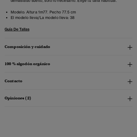
demasiado suelto, solo lo necesario. Elige tu talla habitual.
Modelo:
Altura 1m77. Pecho 77.5 cm
El modelo lleva/La modelo lleva:
38
Guía De Tallas
Composición y cuidado
100 % algodón orgánico
Contacto
Opiniones (2)