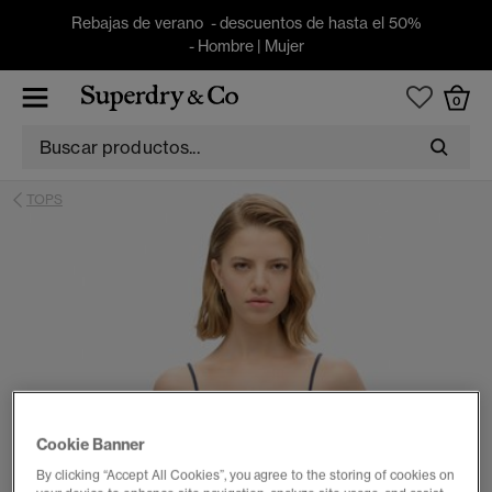
Rebajas de verano - descuentos de hasta el 50%
-
Hombre
|
Mujer
0
TOPS
Cookie Banner
By clicking “Accept All Cookies”, you agree to the storing of cookies on