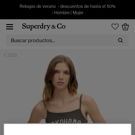
Rebajas de verano - descuentos de hasta el 50%
-
Hombre
|
Mujer
0
TOPS