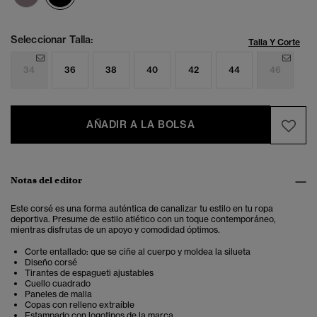
Seleccionar Talla:
Talla Y Corte
34
36
38
40
42
44
46
AÑADIR A LA BOLSA
Notas del editor
Este corsé es una forma auténtica de canalizar tu estilo en tu ropa
deportiva. Presume de estilo atlético con un toque contemporáneo,
mientras disfrutas de un apoyo y comodidad óptimos.
Corte entallado: que se ciñe al cuerpo y moldea la silueta
Diseño corsé
Tirantes de espagueti ajustables
Cuello cuadrado
Paneles de malla
Copas con relleno extraíble
Estampado con logotipos de la marca