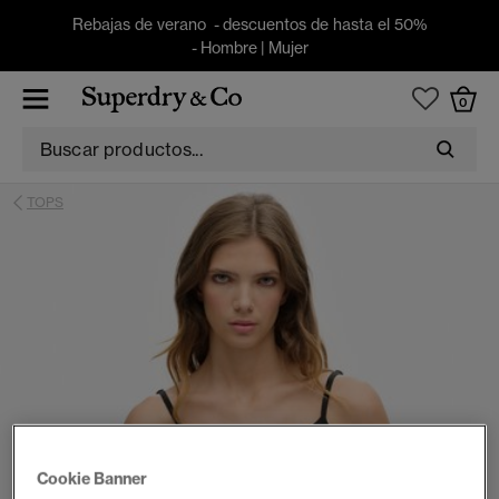
Rebajas de verano - descuentos de hasta el 50%
-
Hombre
|
Mujer
0
TOPS
Cookie Banner