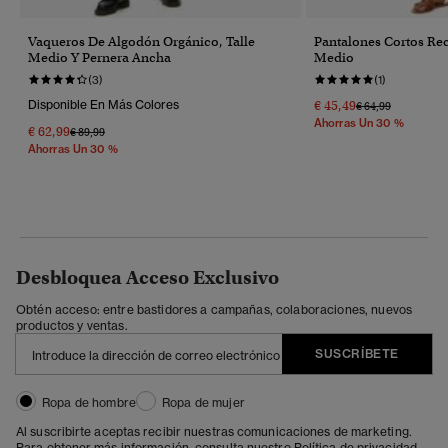
Vaqueros De Algodón Orgánico, Talle
Pantalones Cortos Rec
Medio Y Pernera Ancha
Medio
(3)
(1)
Disponible En Más Colores
€ 45,49
Precio Rebajado 
A
€ 64,99
Ahorras Un 30 %
€ 62,99
Precio Rebajado De
A
€ 89,99
Ahorras Un 30 %
Desbloquea Acceso Exclusivo
Obtén acceso: entre bastidores a campañas, colaboraciones, nuevos
productos y ventas.
SUSCRÍBETE
Ropa de hombre
Ropa de mujer
Al suscribirte aceptas recibir nuestras comunicaciones de marketing.
Para obtener más información, consulta nuestro
Política de privacidad