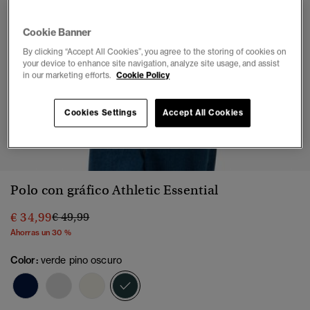
Cookie Banner
By clicking “Accept All Cookies”, you agree to the storing of cookies on
your device to enhance site navigation, analyze site usage, and assist
in our marketing efforts.
Cookie Policy
Cookies Settings
Accept All Cookies
1
2
3
4
5
6
Polo con gráfico Athletic Essential
Precio rebajado de
a
€ 34,99
€ 49,99
Ahorras un 30 %
Color:
verde pino oscuro
seleccionado