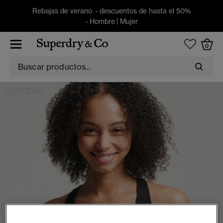
Rebajas de verano - descuentos de hasta el 50%
-
Hombre
|
Mujer
0
VER TODO