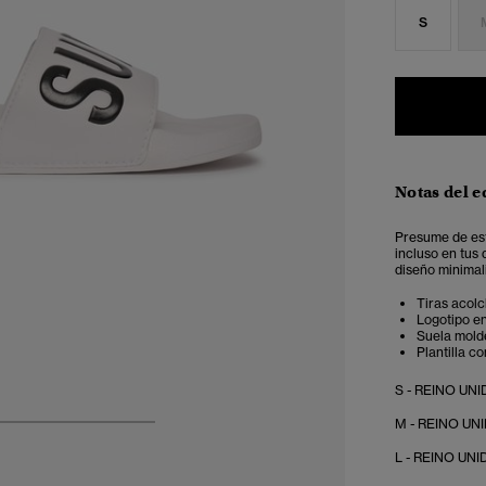
S
Notas del e
Presume de est
incluso en tus 
diseño minimal
Tiras acolc
Logotipo en 
Suela mold
Plantilla c
S - REINO UNID
M - REINO UNID
4
5
6
7
L - REINO UNID