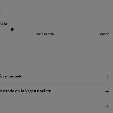
e
talla
Zona exacta
Grande
n y cuidado
gistrado en la Vegan Society