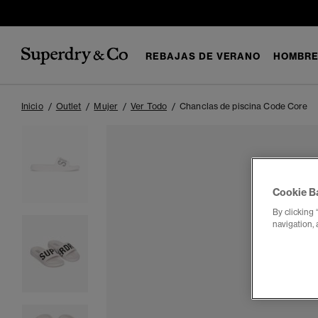
REBAJAS DE VERANO
HOMBR
Inicio
Outlet
Mujer
Ver Todo
Chanclas de piscina Code Core
Cookie B
By clicking 
navigation, 