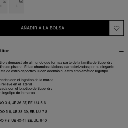
M
L
AÑADIR A LA BOLSA
ditor
ilo y demuéstrale al mundo que formas parte de la familia de Superdry
días de piscina. Estas chanclas clásicas, caracterizadas por su elegante
ista de estilo deportivo, lucen además nuestro emblemático logotipo.
hadas con el logotipo de la marca
relieve en el lateral
eada con el logotipo de Superdry
on logotipo de la marca
O 3-4, UE 36-37, EE. UU. 5-6
O 5-6, UE 38-39, EE. UU. 7-8
O 7-8, UE 40-41, EE. UU. 9-10