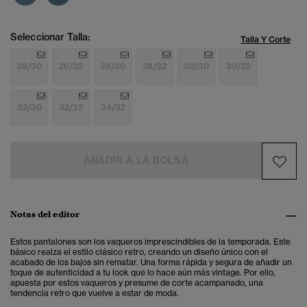
Seleccionar Talla:
Talla Y Corte
26/30
26/32
28/30
28/32
30/30
30/32
32/30
32/32
34/32
AÑADIR A LA BOLSA
Notas del editor
Estos pantalones son los vaqueros imprescindibles de la temporada
. Este
básico realza el estilo clásico retro, creando un diseño único con el
acabado de los bajos sin rematar.
Una forma rápida y segura de añadir un
toque de autenticidad a tu look que lo hace aún más vintage. Por ello,
apuesta por estos
vaqueros
y presume de corte acampanado, una
tendencia retro que vuelve a estar de moda.