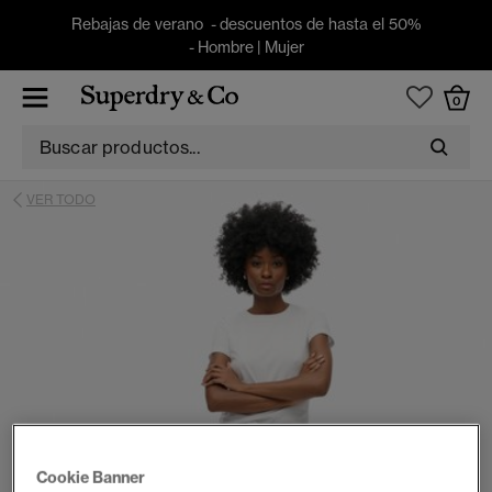
Rebajas de verano - descuentos de hasta el 50%
-
Hombre
|
Mujer
0
VER TODO
Cookie Banner