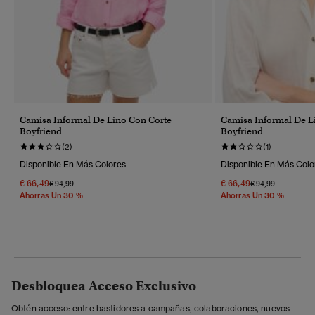
Camisa Informal De Lino Con Corte
Camisa Informal De L
Boyfriend
Boyfriend
(2)
(1)
Disponible En Más Colores
Disponible En Más Colo
€ 66,49
€ 66,49
Precio Rebajado De
A
Precio Rebajado 
A
€ 94,99
€ 94,99
Ahorras Un 30 %
Ahorras Un 30 %
Desbloquea Acceso Exclusivo
Obtén acceso: entre bastidores a campañas, colaboraciones, nuevos