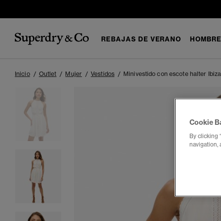
REBAJAS DE VERANO
HOMBR
Inicio
Outlet
Mujer
Vestidos
Minivestido con escote halter Ibiz
Cookie B
By clicking 
navigation, 