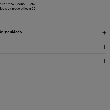
tura 1m74. Pecho 80 cm
lleva/La modelo lleva:
36
n y cuidado
™