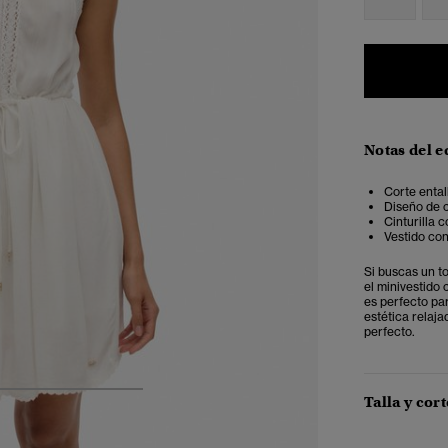
Notas del e
Corte ental
Diseño de c
Cinturilla 
Vestido con
Si buscas un t
el minivestido 
es perfecto par
estética relaj
perfecto.
4
5
6
7
Talla y cort