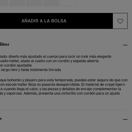
AÑADIR A LA BOLSA
ditor
lado: diseño más ajustado al cuerpo para lucir un look más elegante
uello halter, atado al cuello con un cordón y espalda abierta
con cordón ajustable
 largo mini y falda totalmente forrada
oque bohemio y playero para esta temporada, puedes estar segura de que con
con escote halter Ibiza no pasarás desapercibida. El material de crepé ligero
a cuando llega el calor, y las piezas y detalles de encaje complementan la
ada y vaporosa. Además, presenta una cinturilla con cordón para un ajuste
e