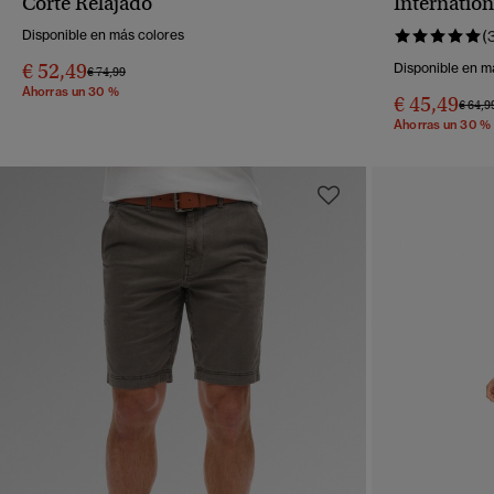
Corte Relajado
Internation
Disponible en más colores
(
€ 52,49
Disponible en m
Precio rebajado de
a
€ 74,99
Ahorras un 30 %
€ 45,49
Precio
€ 64,9
Ahorras un 30 %