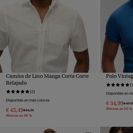
Camisa de Lino Manga Corta Corte
Polo Vinta
VISTA RÁPIDA
Relajado
(1
(2)
Disponible en m
Disponible en más colores
€ 34,99
Precio
€ 49,9
€ 45,49
Ahorras un 30 %
Precio rebajado de
a
€ 64,99
Ahorras un 30 %