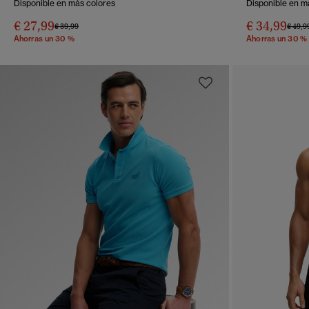
Disponible en más colores
Disponible en m
€ 27,99
€ 34,99
Precio rebajado de
a
Precio
€ 39,99
€ 49,9
Ahorras un 30 %
Ahorras un 30 %