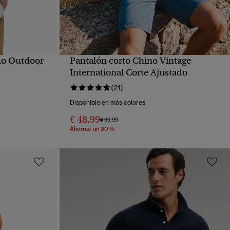
do Outdoor
Pantalón corto Chino Vintage
VISTA RÁPIDA
International Corte Ajustado
(21)
Disponible en más colores
€ 48,99
Precio rebajado de
a
€ 69,99
Ahorras un 30 %