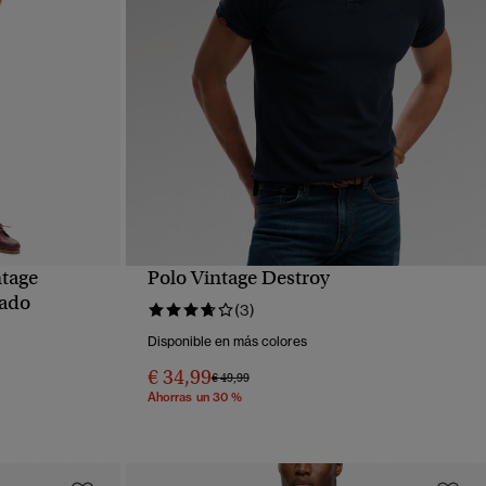
ntage
Polo Vintage Destroy
VISTA RÁPIDA
tado
(3)
Disponible en más colores
€ 34,99
Precio rebajado de
a
€ 49,99
Ahorras un 30 %