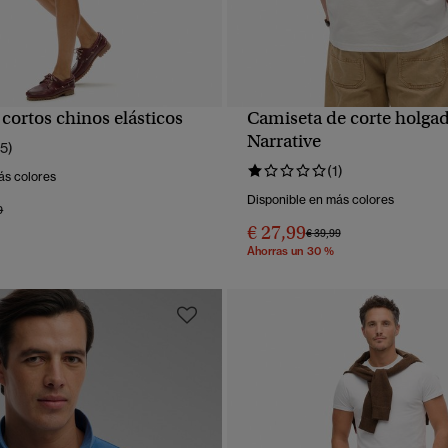
cortos chinos elásticos
Camiseta de corte holga
VISTA RÁPIDA
VISTA RÁPIDA
Narrative
15)
(1)
ás colores
Disponible en más colores
 rebajado de
a
9
€ 27,99
Precio rebajado de
a
€ 39,99
Ahorras un 30 %