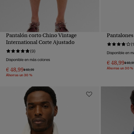
Pantalón corto Chino Vintage
Pantalones 
VISTA RÁPIDA
International Corte Ajustado
(
(9)
Disponible en m
Disponible en más colores
€ 48,99
Precio
€ 69,9
€ 48,99
Ahorras un 30 %
Precio rebajado de
a
€ 69,99
Ahorras un 30 %