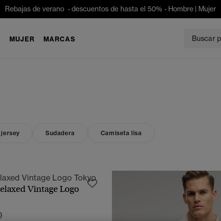
Rebajas de verano - descuentos de hasta el 50% -
Hombre
|
Mujer
E
MUJER
MARCAS
 jersey
Sudadera
Camiseta lisa
elaxed Vintage Logo
VISTA RÁPIDA
)