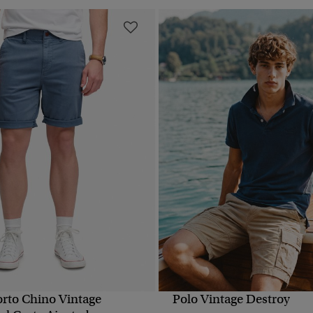
orto Chino Vintage
Polo Vintage Destroy
VISTA RÁPIDA
VISTA RÁPIDA