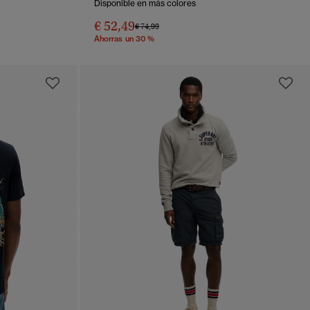
Disponible en más colores
€ 52,49
Precio rebajado de
a
€ 74,99
Ahorras un 30 %