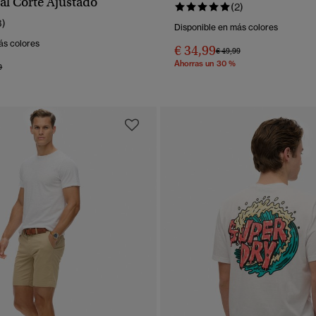
al Corte Ajustado
(2)
3)
Disponible en más colores
ás colores
€ 34,99
Precio rebajado de
a
€ 49,99
Ahorras un 30 %
 rebajado de
a
9