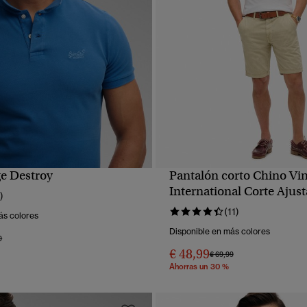
ge Destroy
Pantalón corto Chino Vi
VISTA RÁPIDA
VISTA RÁPIDA
International Corte Ajus
)
(11)
ás colores
Disponible en más colores
 rebajado de
a
9
€ 48,99
Precio rebajado de
a
€ 69,99
Ahorras un 30 %