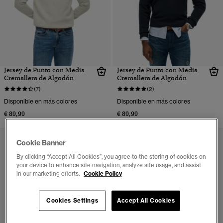
Jersey de Punto con Media
Jersey de Punto con Media
Cremallera de Algodón
Cremallera de Algodón
(7)
(2)
Disponible en más colores
Disponible en más colores
€ 89,99
€ 89,99
Cookie Banner
By clicking “Accept All Cookies”, you agree to the storing of cookies on
your device to enhance site navigation, analyze site usage, and assist
in our marketing efforts.
Cookie Policy
Cookies Settings
Accept All Cookies