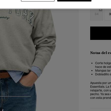
Seleccionar 
34
3
Notas del e
Corte holga
hace de est
Mangas lar
Dobladillo 
Apuesta por un
Essentials. La
relajarte, con 
pecho. Ya sea 
con esta prend
4
5
6