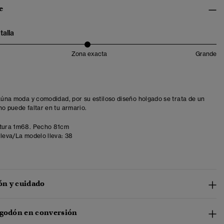
e
talla
Zona exacta
Grande
 aúna moda y comodidad, por su estiloso diseño holgado se trata de un
no puede faltar en tu armario.
tura 1m68. Pecho 81cm
lleva/La modelo lleva:
38
n y cuidado
lgodón en conversión