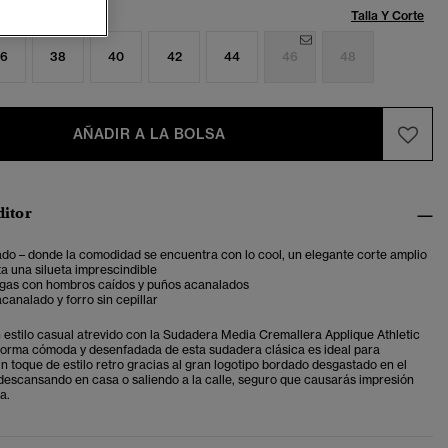
Talla:
Talla Y Corte
6
38
40
42
44
46
48
AÑADIR A LA BOLSA
ditor
do – donde la comodidad se encuentra con lo cool, un elegante corte amplio
a una silueta imprescindible
gas con hombros caídos y puños acanalados
acanalado y forro sin cepillar
 estilo casual atrevido con la Sudadera Media Cremallera Applique Athletic
 forma cómoda y desenfadada de esta sudadera clásica es ideal para
un toque de estilo retro gracias al gran logotipo bordado desgastado en el
descansando en casa o saliendo a la calle, seguro que causarás impresión
a.