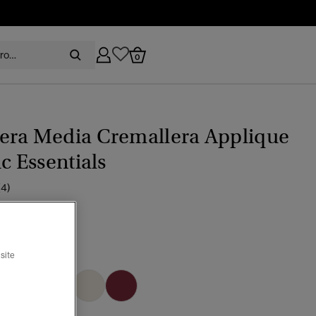
0
era Media Cremallera Applique
ic Essentials
(4)
recio rebajado de
a
 79,99
%
site
ado gris
seleccionado