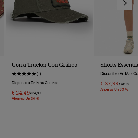
Gorra Trucker Con Gráfico
Shorts Essenti
(1)
Disponible En Más Co
€ 27,99
Disponible En Más Colores
Precio Reba
A
€ 39,99
Ahorras Un 30 %
€ 24,49
Precio Rebajado De
A
€ 34,99
Ahorras Un 30 %