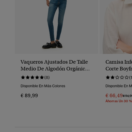
Vaqueros Ajustados De Talle
Camisa Inf
Medio De Algodón Orgánico
Corte Boyf
Vintage
(8)
(
Disponible En Más Colores
Disponible En 
€ 89,99
€ 66,49
Preci
€ 94,9
Ahorras Un 30 %