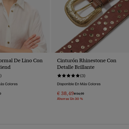
ormal De Lino Con
Cinturón Rhinestone Con
riend
Detalle Brillante
1)
(3)
Más Colores
Disponible En Más Colores
€ 38,49
o Rebajado De
A
Precio Rebajado De
A
9
€ 54,99
Ahorras Un 30 %