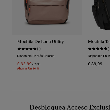
Mochila De Lona Utility
Mochila Ta
(1)
(
Disponible En Más Colores
Disponible En 
€ 62,99
€ 89,99
Precio Rebajado De
A
€ 89,99
Ahorras Un 30 %
Desbloquea Acceso Exclus