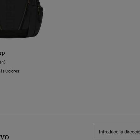
rp
34)
Más Colores
ivo