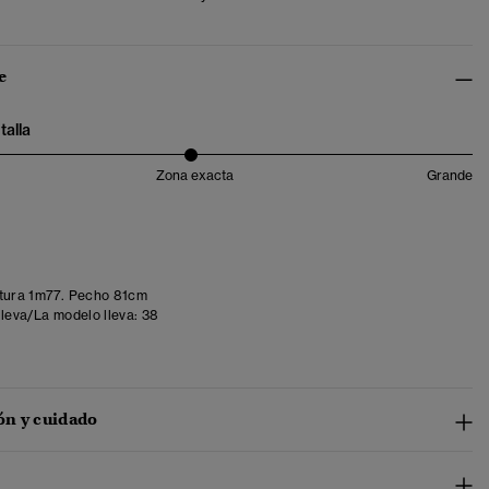
e
talla
Zona exacta
Grande
tura 1m77. Pecho 81cm
lleva/La modelo lleva:
38
n y cuidado