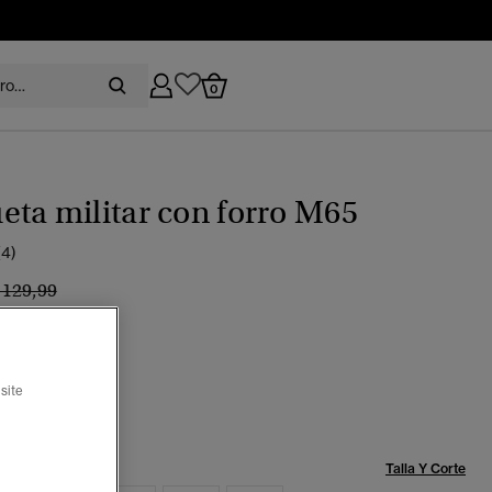
0
ta militar con forro M65
(4)
recio rebajado de
a
 129,99
%
 quemado
ccionado
site
Talla:
Talla Y Corte