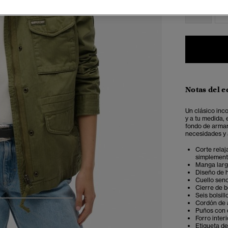
34
3
Notas del e
Un clásico inc
y a tu medida,
fondo de armar
necesidades y 
Corte relaj
simplemente
Manga lar
Diseño de 
Cuello senc
Cierre de b
Seis bolsill
Cordón de a
4
5
6
7
Puños con 
Forro inter
Etiqueta de