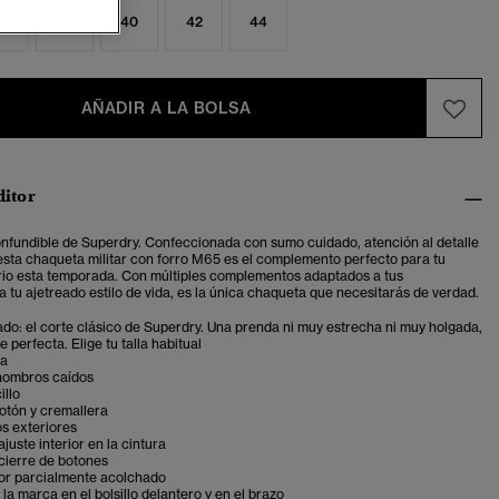
6
38
40
42
44
AÑADIR A LA BOLSA
ditor
onfundible de Superdry. Confeccionada con sumo cuidado, atención al detalle
 esta chaqueta militar con forro M65 es el complemento perfecto para tu
io esta temporada. Con múltiples complementos adaptados a tus
a tu ajetreado estilo de vida, es la única chaqueta que necesitarás de verdad.
ado: el corte clásico de Superdry. Una prenda ni muy estrecha ni muy holgada,
 perfecta. Elige tu talla habitual
ga
hombros caídos
illo
otón y cremallera
os exteriores
juste interior en la cintura
cierre de botones
ior parcialmente acolchado
 la marca en el bolsillo delantero y en el brazo