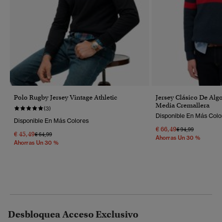
Polo Rugby Jersey Vintage Athletic
Jersey Clásico De Al
Media Cremallera
(3)
Disponible En Más Colo
Disponible En Más Colores
€ 66,49
Precio Rebajado 
A
€ 94,99
€ 45,49
Precio Rebajado De
A
€ 64,99
Ahorras Un 30 %
Ahorras Un 30 %
Desbloquea Acceso Exclusivo