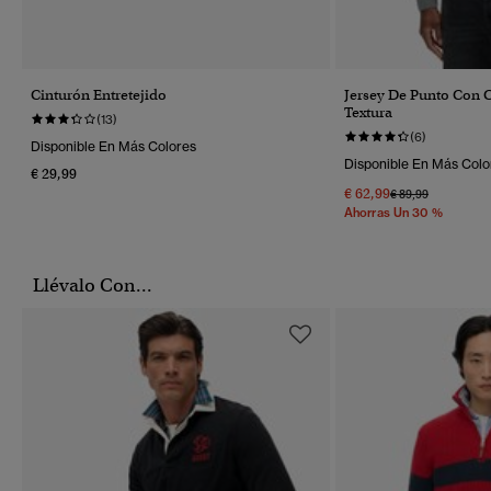
Cinturón Entretejido
Jersey De Punto Con 
Textura
(13)
(6)
Disponible En Más Colores
Disponible En Más Colo
€ 29,99
€ 62,99
Precio Rebajado 
A
€ 89,99
Ahorras Un 30 %
Llévalo Con...