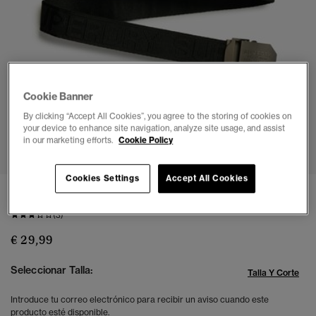
Cookie Banner
By clicking “Accept All Cookies”, you agree to the storing of cookies on
your device to enhance site navigation, analyze site usage, and assist
1
2
3
4
5
in our marketing efforts.
Cookie Policy
Cookies Settings
Accept All Cookies
Cinturón entretejido Workwear
(3)
€ 29,99
Seleccionar Talla:
Talla Y Corte
Introduce tu correo electrónico para recibir un aviso cuando este
producto esté disponible.