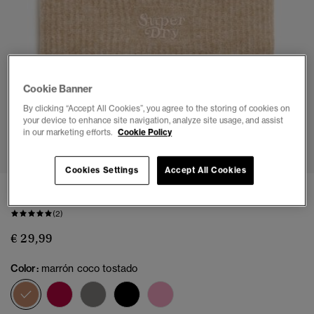
Cookie Banner
By clicking “Accept All Cookies”, you agree to the storing of cookies on
your device to enhance site navigation, analyze site usage, and assist
1
2
3
in our marketing efforts.
Cookie Policy
Cookies Settings
Accept All Cookies
Gorro Beanie de Punto Acanalado Suave
(2)
€ 29,99
Color:
marrón coco tostado
seleccionado