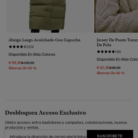
Abrigo Largo Acolchado Con Capucha
Jersey De Punto Tren
De Polo
(20)
(16)
Disponible En Más Colores
Disponible En Más Colo
€ 99,99
Precio Rebajado De
A
€ 199,99
€ 62,99
Precio Rebajado 
A
€ 89,99
Ahorras Un 50 %
Ahorras Un 30 %
Desbloquea Acceso Exclusivo
Obtén acceso: entre bastidores a campañas, colaboraciones, nuevos
productos y ventas.
SUSCRÍBETE