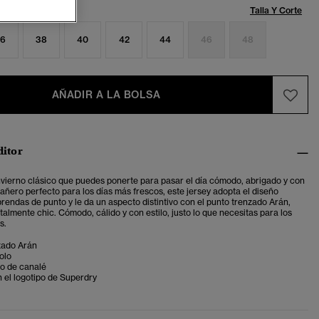
Talla:
Talla Y Corte
6
38
40
42
44
46
48
AÑADIR A LA BOLSA
ditor
nvierno clásico que puedes ponerte para pasar el día cómodo, abrigado y con
pañero perfecto para los días más frescos,
este jersey adopta el diseño
prendas de punto y le da un aspecto distintivo con el punto trenzado Arán,
talmente chic. Cómodo, cálido y con estilo, justo lo que necesitas para los
s.
zado Arán
olo
jo de canalé
n el logotipo de Superdry