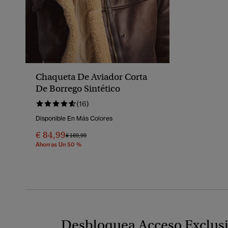
Chaqueta De Aviador Corta
De Borrego Sintético
(16)
Disponible En Más Colores
€ 84,99
Precio Rebajado De
A
€ 169,99
Ahorras Un 50 %
Desbloquea Acceso Exclus