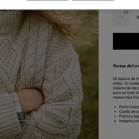
Seleccionar 
34
3
Notas del e
Un básico de i
estilo. Tu com
clásico de las 
para un look to
meses más frío
Punto tren
Cuello de p
Puños y ba
Insignia co
5
6
7
8