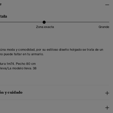
e
talla
Zona exacta
Grande
 aúna moda y comodidad, por su estiloso diseño holgado se trata de un
no puede faltar en tu armario.
tura 1m74. Pecho 80 cm
lleva/La modelo lleva:
38
n y cuidado