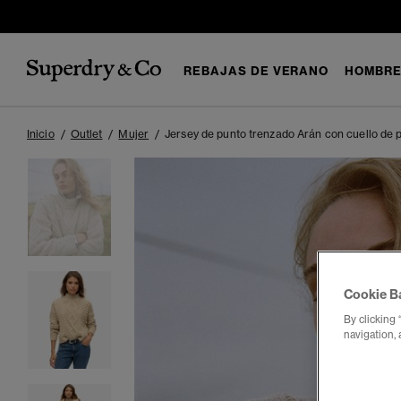
REBAJAS DE VERANO
HOMBR
Inicio
Outlet
Mujer
Jersey de punto trenzado Arán con cuello de 
Cookie B
By clicking 
navigation, 