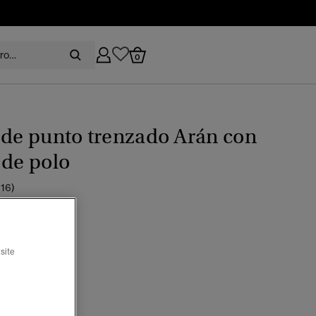
0
 de punto trenzado Arán con
 de polo
(16)
recio rebajado de
a
 89,99
%
site
seleccionado