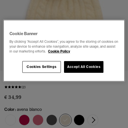
Cookie Banner
By clicking “Accept All Cookies”, you agree to the storing of cookies on
your device to enhance site navigation, analyze site usage, and assist
in our marketing efforts.
Cookie Policy
1
2
3
Cookies Settings
Accept All Cookies
Gorro de punto trenzado Luxe
(2)
€ 34,99
Color:
avena blanco
seleccionado