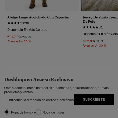
Abrigo Largo Acolchado Con Capucha
Jersey De Punto Tren
De Polo
(28)
(16)
Disponible En Más Colores
Disponible En Más Colo
€ 160,99
Precio Rebajado De
A
€ 229,99
€ 62,99
Precio Rebajado 
A
€ 89,99
Ahorras Un 30 %
Ahorras Un 30 %
Desbloquea Acceso Exclusivo
Obtén acceso: entre bastidores a campañas, colaboraciones, nuevos
productos y ventas.
SUSCRÍBETE
Ropa de hombre
Ropa de mujer