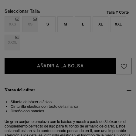
Seleccionar Talla:
Talla Y Corte
XXS
XS
S
M
L
XL
XXL
XXXL
AÑADIR A LA BOLSA
Notas del editor
Silueta de bóxer clásico
Cinturilla elástica con texto de la marca
Diseño con paneles
Un gran conjunto empieza con lo básico y nuestro pack de 3 bóxer es el
complemento perfecto de lujo para tu fondo de armario de diario. Estos
calzoncillos han sido confeccionado pensando en ti, con una impecable
atención a los detalles, cinturilla elástica y el logotipo de la marca, y con la