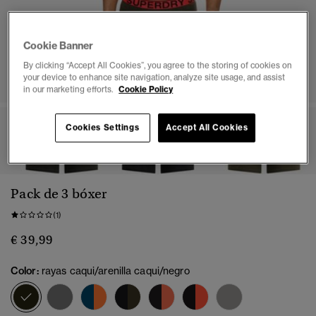
Cookie Banner
By clicking “Accept All Cookies”, you agree to the storing of cookies on
your device to enhance site navigation, analyze site usage, and assist
in our marketing efforts.
Cookie Policy
Cookies Settings
Accept All Cookies
1
2
3
4
5
6
7
8
Pack de 3 bóxer
(1)
€ 39,99
Color:
rayas caqui/arenilla caqui/negro
seleccionado