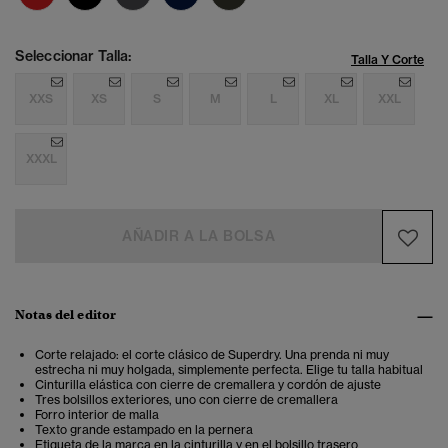
Seleccionar Talla:
Talla Y Corte
XXS
XS
S
M
L
XL
XXL
XXXL
AÑADIR A LA BOLSA
Notas del editor
Corte relajado: el corte clásico de Superdry. Una prenda ni muy
estrecha ni muy holgada, simplemente perfecta. Elige tu talla habitual
Cinturilla elástica con cierre de cremallera y cordón de ajuste
Tres bolsillos exteriores, uno con cierre de cremallera
Forro interior de malla
Texto grande estampado en la pernera
Etiqueta de la marca en la cinturilla y en el bolsillo trasero