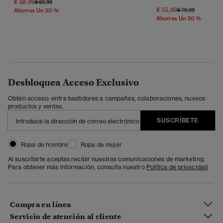
€ 48,99
Precio Rebajado De
A
€ 69,99
€ 55,99
Precio Rebajado 
A
€ 79,99
Ahorras Un 30 %
Ahorras Un 30 %
Desbloquea Acceso Exclusivo
Obtén acceso: entre bastidores a campañas, colaboraciones, nuevos
productos y ventas.
SUSCRÍBETE
Ropa de hombre
Ropa de mujer
Al suscribirte aceptas recibir nuestras comunicaciones de marketing.
Para obtener más información, consulta nuestro
Política de privacidad
Compra en línea
Servicio de atención al cliente