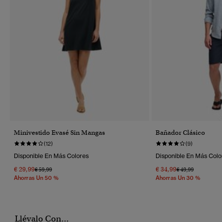
Minivestido Evasé Sin Mangas
Bañador Clásico
(12)
(9)
Disponible En Más Colores
Disponible En Más Colo
€ 29,99
€ 34,99
Precio Rebajado De
A
Precio Rebajado 
A
€ 59,99
€ 49,99
Ahorras Un 50 %
Ahorras Un 30 %
Llévalo Con...