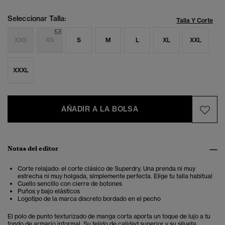
Seleccionar Talla:
Talla Y Corte
XXS
XS
S
M
L
XL
XXL
XXXL
AÑADIR A LA BOLSA
Notas del editor
Corte relajado: el corte clásico de Superdry. Una prenda ni muy
estrecha ni muy holgada, simplemente perfecta. Elige tu talla habitual
Cuello sencillo con cierre de botones
Puños y bajo elásticos
Logotipo de la marca discreto bordado en el pecho
El polo de punto texturizado de manga corta aporta un toque de lujo a tu
fondo de armario informal.
Su tejido de calidad superior y su silueta