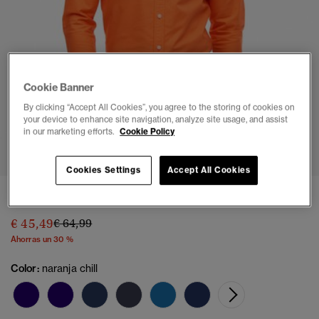
Cookie Banner
By clicking “Accept All Cookies”, you agree to the storing of cookies on
your device to enhance site navigation, analyze site usage, and assist
in our marketing efforts.
Cookie Policy
1
2
3
4
5
6
7
Cookies Settings
Accept All Cookies
Camisa Oxford Clásica de Manga Larga
Precio rebajado de
a
€ 45,49
€ 64,99
Ahorras un 30 %
Color:
naranja chill