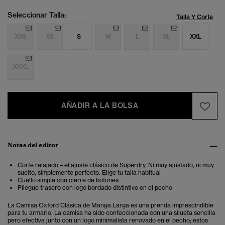
Seleccionar Talla:
Talla Y Corte
XXS
XS
S
M
L
XL
XXL
XXXL
AÑADIR A LA BOLSA
Notas del editor
Corte relajado – el ajuste clásico de Superdry. Ni muy ajustado, ni muy
suelto, simplemente perfecto. Elige tu talla habitual
Cuello simple con cierre de botones
Pliegue trasero con logo bordado distintivo en el pecho
La Camisa Oxford Clásica de Manga Larga es una prenda imprescindible
para tu armario. La camisa ha sido confeccionada con una silueta sencilla
pero efectiva junto con un logo minimalista renovado en el pecho; estos