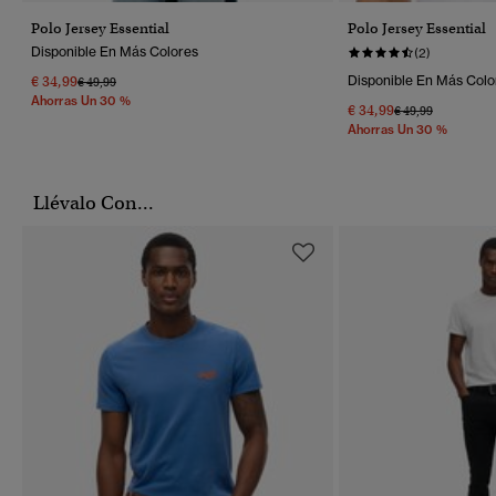
Polo Jersey Essential
Polo Jersey Essential
Disponible En Más Colores
(2)
€ 34,99
Disponible En Más Colo
Precio Rebajado De
A
€ 49,99
Ahorras Un 30 %
€ 34,99
Precio Rebajado 
A
€ 49,99
Ahorras Un 30 %
Llévalo Con...