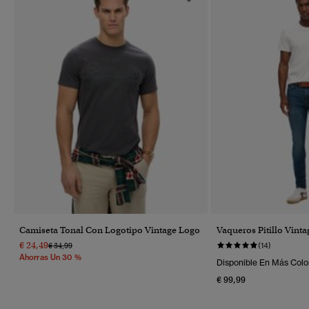
Camiseta Tonal Con Logotipo Vintage Logo
Vaqueros Pitillo Vinta
€ 24,49
Precio Rebajado De
A
€ 34,99
(14)
Ahorras Un 30 %
Disponible En Más Colo
€ 99,99