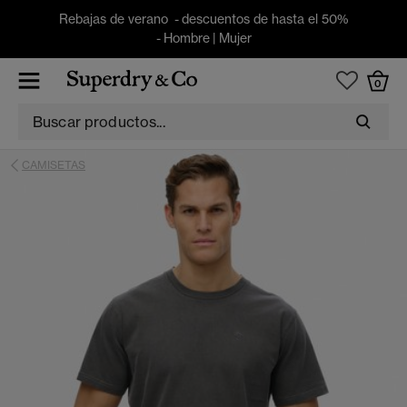
Rebajas de verano - descuentos de hasta el 50%
-
Hombre
|
Mujer
0
CAMISETAS