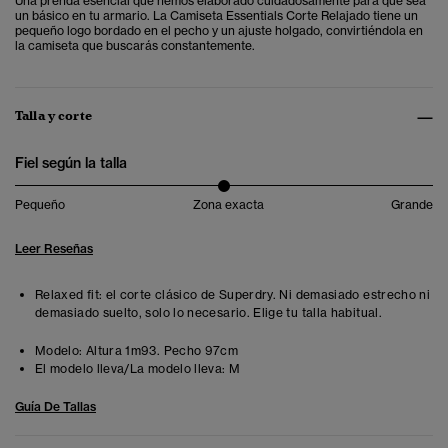
Una prenda esencial que hemos elaborado cuidadosamente para que sea
un básico en tu armario. La Camiseta Essentials Corte Relajado tiene un
pequeño logo bordado en el pecho y un ajuste holgado, convirtiéndola en
la camiseta que buscarás constantemente.
Talla y corte
Fiel según la talla
Pequeño
Zona exacta
Grande
Leer Reseñas
Relaxed fit: el corte clásico de Superdry. Ni demasiado estrecho ni
demasiado suelto, solo lo necesario. Elige tu talla habitual.
Modelo:
Altura 1m93. Pecho 97cm
El modelo lleva/La modelo lleva:
M
Guía De Tallas