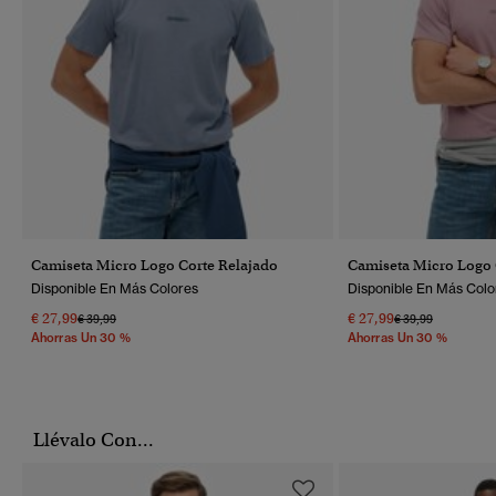
Camiseta Micro Logo Corte Relajado
Camiseta Micro Logo 
Disponible En Más Colores
Disponible En Más Colo
€ 27,99
€ 27,99
Precio Rebajado De
A
Precio Rebajado 
A
€ 39,99
€ 39,99
Ahorras Un 30 %
Ahorras Un 30 %
Llévalo Con...