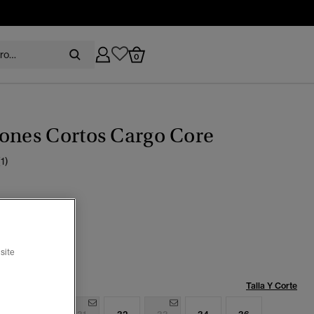
0
ones Cortos Cargo Core
(1)
cebollino
seleccionado
site
Talla:
Talla Y Corte