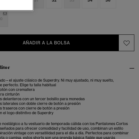
9
30
31
32
33
34
36
0
AÑADIR A LA BOLSA
ditor
ado – el ajuste clásico de Superdry. Ni muy ajustado, ni muy suelto,
 perfecto. Elige tu talla habitual
botón con cremallera
ara cinturón
os delanteros con un tercer bolsillo para monedas
os laterales con doble cierre de botón a presión
os traseros con cierre de botón a presión
 el logo distintivo de Superdry
 nostálgico a tu vestuario de temporada cálida con los Pantalones Cortos
señados para ofrecer comodidad y facilidad de uso, combinan un estilo
iración vintage con versatilidad para el día a día. Perfectos para combinar
ta o camisa, estos shorts son una prenda básica fiable que usarás