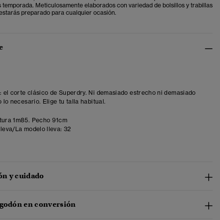
 temporada. Meticulosamente elaborados con variedad de bolsillos y trabillas
 estarás preparado para cualquier ocasión.
e
t: el corte clásico de Superdry. Ni demasiado estrecho ni demasiado
o lo necesario. Elige tu talla habitual.
tura 1m85. Pecho 91cm
lleva/La modelo lleva:
32
n y cuidado
lgodón en conversión