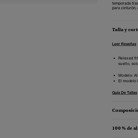
temporada tras
para cinturón,
Talla y cort
Leer Reseñas
Relaxed fi
suelto, sol
Modelo:
Al
El modelo 
Guía De Tallas
Composició
100 % de a