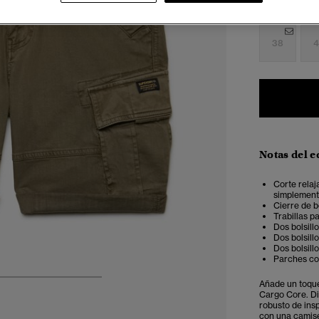
28
2
38
4
Notas del e
Corte relaj
simplemente
Cierre de 
Trabillas p
Dos bolsill
Dos bolsill
Dos bolsill
Parches con
Añade un toque
4
5
6
7
Cargo Core. Di
robusto de insp
con una camise