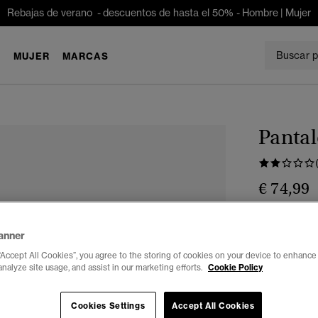
Rebajas de verano - descuentos de hasta el 50% -
Hombre
|
Mujer
E
MUJER
MARCAS
Pantal
€ 74,99
Color:
verde 
anner
“Accept All Cookies”, you agree to the storing of cookies on your device to enhance 
analyze site usage, and assist in our marketing efforts.
Cookie Policy
Seleccionar 
Cookies Settings
Accept All Cookies