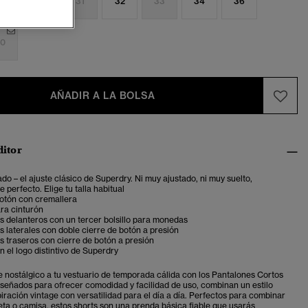
9
30
31
32
33
34
36
0
AÑADIR A LA BOLSA
ditor
ado – el ajuste clásico de Superdry. Ni muy ajustado, ni muy suelto,
 perfecto. Elige tu talla habitual
botón con cremallera
ara cinturón
os delanteros con un tercer bolsillo para monedas
os laterales con doble cierre de botón a presión
os traseros con cierre de botón a presión
 el logo distintivo de Superdry
 nostálgico a tu vestuario de temporada cálida con los Pantalones Cortos
señados para ofrecer comodidad y facilidad de uso, combinan un estilo
iración vintage con versatilidad para el día a día. Perfectos para combinar
ta o camisa, estos shorts son una prenda básica fiable que usarás