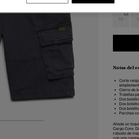
28
2
38
4
Notas del e
Corte relaj
simplemente
Cierre de 
Trabillas p
Dos bolsill
Dos bolsill
Dos bolsill
Parches con
4
5
6
7
Añade un toque
Cargo Core. Di
robusto de insp
con una camise