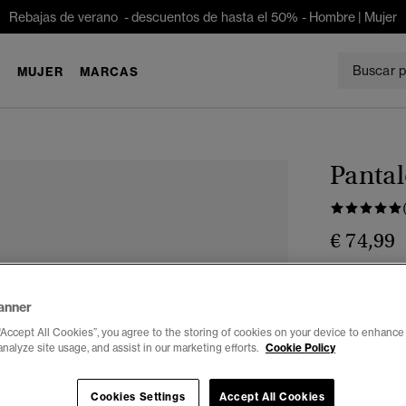
Rebajas de verano - descuentos de hasta el 50% -
Hombre
|
Mujer
E
MUJER
MARCAS
Pantal
€ 74,99
Color:
gris 
sele
anner
“Accept All Cookies”, you agree to the storing of cookies on your device to enhance 
analyze site usage, and assist in our marketing efforts.
Cookie Policy
Seleccionar 
Cookies Settings
Accept All Cookies