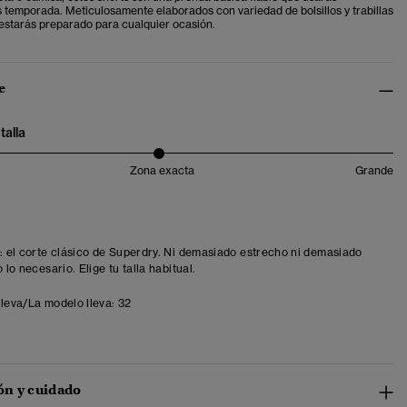
 temporada. Meticulosamente elaborados con variedad de bolsillos y trabillas
 estarás preparado para cualquier ocasión.
e
talla
Zona exacta
Grande
t: el corte clásico de Superdry. Ni demasiado estrecho ni demasiado
o lo necesario. Elige tu talla habitual.
lleva/La modelo lleva:
32
n y cuidado