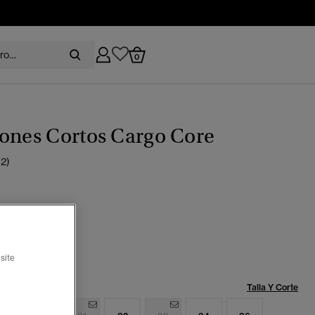
0
ones Cortos Cargo Core
(2)
pizarra magma
ccionado
site
Talla:
Talla Y Corte