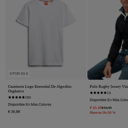
3 POR 65 €
Camiseta Logo Essential De Algodón
Polo Rugby Jersey Vin
Orgánico
(3)
(58)
Disponible En Más Colo
Disponible En Más Colores
€ 45,49
Precio Rebajado 
A
€ 64,99
€ 29,99
Ahorras Un 30 %