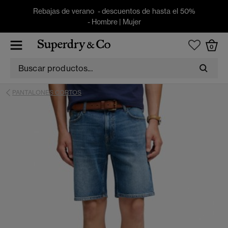
Rebajas de verano - descuentos de hasta el 50%
-
Hombre
|
Mujer
0
PANTALONES CORTOS