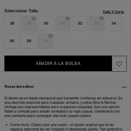
Seleccionar Talla:
Talla Y Corte
28
29
30
31
32
33
34
36
38
40
AÑADIR A LA BOLSA
Notas del editor
El denim es un tejido atemporal que transmite confianza sin esfuerzo. Es
una elección esencial para cualquier armario, y estos Shorts Rectos
Vintage son imprescindibles para ocasiones relajadas. Son una opción
fiable y cómoda para añadir variedad a tu ropa casual, combínalos con
una camiseta para conseguir ese look casual clásico.
Corte recto. Clásico por una razón – el ajuste original que te da
espacio adicional sin ser holgado ni demasiado suelto. Tan auténtico