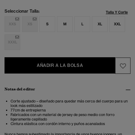
Seleccionar Talla:
Talla Y Corte
XXS
XS
S
M
L
XL
XXL
XXXL
AÑADIR A LA BOLSA
Notas del editor
Corte ajustado – diseñado para quedar más cerca del cuerpo para un
look más estilizado
77cm de entrepierna
Fabricados con un material de jersey de peso medio con forro
ligeramente cepillado
Cintura elástica con cordón interno y puños acanalados
Nunca hemos subestimado la importancia de unos buenos joggers, un