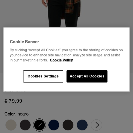
Cookie Banner
By clicking “Accept All Cookies”, you agree to the storing of cookies on
your device to enhance site navigation, analyze site usage, and assist
1
2
3
4
5
6
7
in our marketing efforts.
Cookie Policy
Cookies Settings
Accept All Cookies
Joggers Essential Logo Semi Cepillados
(5)
€ 79,99
Color:
negro
seleccionado