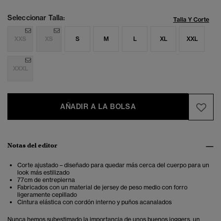
Seleccionar Talla:
Talla Y Corte
XXS
XS
S
M
L
XL
XXL
XXXL
AÑADIR A LA BOLSA
Notas del editor
Corte ajustado – diseñado para quedar más cerca del cuerpo para un
look más estilizado
77cm de entrepierna
Fabricados con un material de jersey de peso medio con forro
ligeramente cepillado
Cintura elástica con cordón interno y puños acanalados
Nunca hemos subestimado la importancia de unos buenos joggers, un