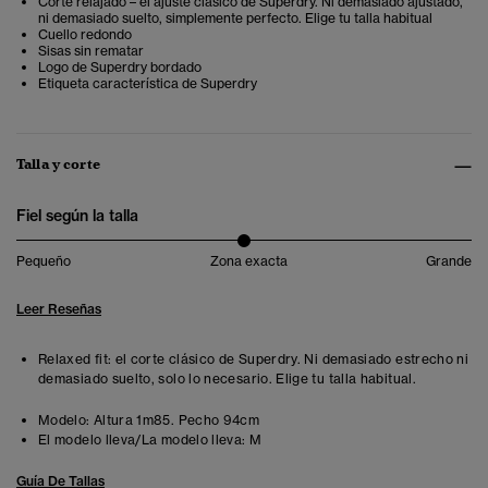
Corte relajado – el ajuste clásico de Superdry. Ni demasiado ajustado,
ni demasiado suelto, simplemente perfecto. Elige tu talla habitual
Cuello redondo
Sisas sin rematar
Logo de Superdry bordado
Etiqueta característica de Superdry
Talla y corte
Fiel según la talla
Pequeño
Zona exacta
Grande
Leer Reseñas
Relaxed fit: el corte clásico de Superdry. Ni demasiado estrecho ni
demasiado suelto, solo lo necesario. Elige tu talla habitual.
Modelo:
Altura 1m85. Pecho 94cm
El modelo lleva/La modelo lleva:
M
Guía De Tallas