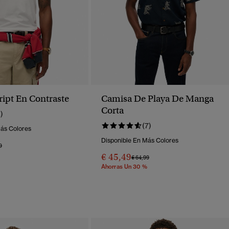
ript En Contraste
Camisa De Playa De Manga
Corta
1)
(7)
Más Colores
Disponible En Más Colores
o Rebajado De
A
9
€ 45,49
Precio Rebajado De
A
€ 64,99
Ahorras Un 30 %