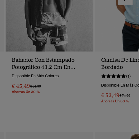
Bañador Con Estampado
Camisa De Lin
Fotográfico 43,2 Cm En
Bordado
Material Reciclado
Disponible En Más Colores
(1)
€ 45,49
Disponible En Más Co
Precio Rebajado De
A
€ 64,99
Ahorras Un 30 %
€ 52,49
Precio Reba
A
€ 74,99
Ahorras Un 30 %