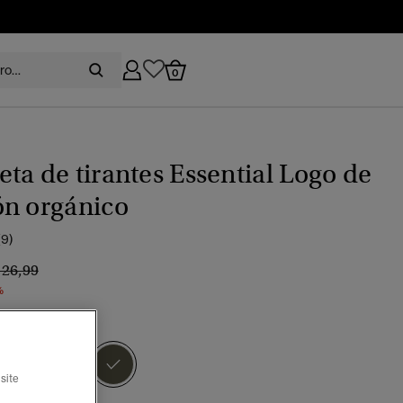
0
ta de tirantes Essential Logo de
ón orgánico
(9)
recio rebajado de
a
 26,99
%
 aceituna oscuro
seleccionado
site