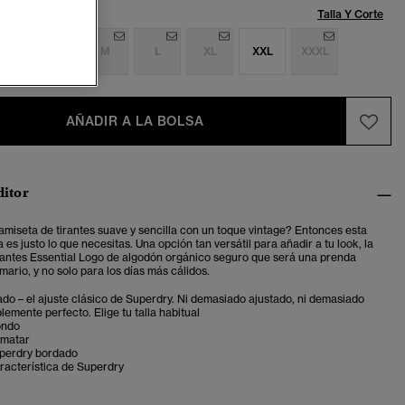
Talla:
Talla Y Corte
S
S
M
L
XL
XXL
XXXL
AÑADIR A LA BOLSA
ditor
miseta de tirantes suave y sencilla con un toque vintage? Entonces esta
s justo lo que necesitas. Una opción tan versátil para añadir a tu look, la
rantes Essential Logo de algodón orgánico seguro que será una prenda
mario, y no solo para los días más cálidos.
ado – el ajuste clásico de Superdry. Ni demasiado ajustado, ni demasiado
plemente perfecto. Elige tu talla habitual
ondo
ematar
perdry bordado
racterística de Superdry