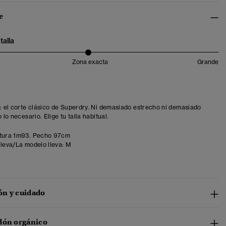
e
talla
Zona exacta
Grande
t: el corte clásico de Superdry. Ni demasiado estrecho ni demasiado
o lo necesario. Elige tu talla habitual.
tura 1m93. Pecho 97cm
lleva/La modelo lleva:
M
n y cuidado
dón orgánico