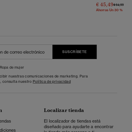
€ 45,49
Precio Reba
A
€ 64,99
Ahorras Un 30 %
SUSCRÍBETE
Ropa de mujer
ecibir nuestras comunicaciones de marketing. Para
, consulta nuestro
Política de privacidad
n
Localizar tienda
iendas
El localizador de tiendas está
diseñado para ayudarte a encontrar
diciones