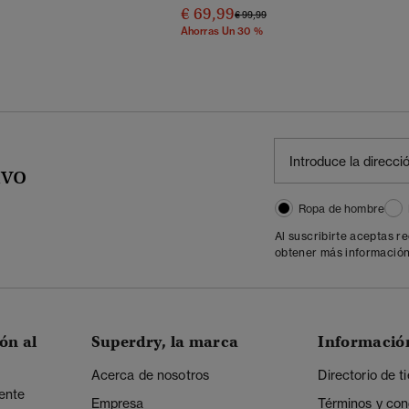
€ 69,99
Precio Rebajado De
A
€ 99,99
Ahorras Un 30 %
ivo
Ropa de hombre
Al suscribirte aceptas r
obtener más información
ón al
Superdry, la marca
Informació
Acerca de nosotros
Directorio de t
iente
Empresa
Términos y con