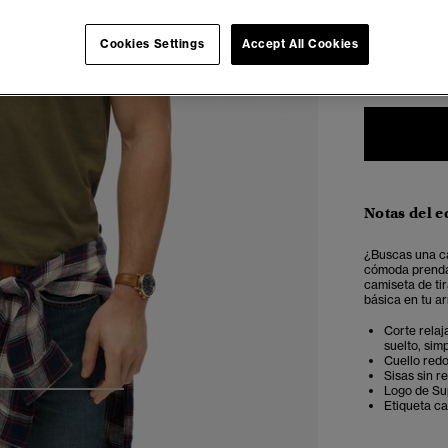
Seleccionar 
Cookies Settings
Accept All Cookies
XXS
X
Notas del e
¿Buscas una ca
cómoda prenda e
camiseta de ti
básica en tu ar
Corte relaj
suelto, sim
Cuello red
Sisas sin r
Logo de Su
4
5
6
Etiqueta ca