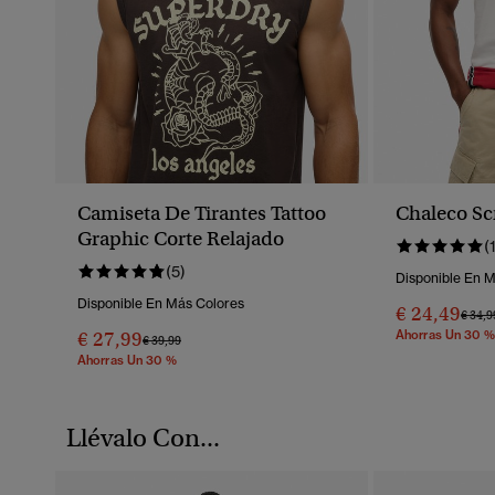
Camiseta De Tirantes Tattoo
Chaleco Sc
Graphic Corte Relajado
(
(5)
Disponible En 
Disponible En Más Colores
€ 24,49
Preci
€ 34,9
€ 27,99
Ahorras Un 30 %
Precio Rebajado De
A
€ 39,99
Ahorras Un 30 %
Llévalo Con...