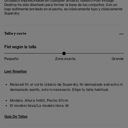
Un básico imprescindible en cualquier armario, nuestro Polo Vintage
Destroy ha sido diseñado para formar la base de tus conjuntos. Con un
logo sutilmente bordado en el pecho, es clásicamente tuyo y clásicamente
Superdry.
Talla y corte
Fiel según la talla
Pequeño
Zona exacta
Grande
Leer Reseñas
Relaxed fit: el corte clásico de Superdry. Ni demasiado estrecho ni
demasiado suelto, solo lo necesario. Elige tu talla habitual.
Modelo:
Altura 1m93. Pecho 97cm
El modelo lleva/La modelo lleva:
M
Guía De Tallas