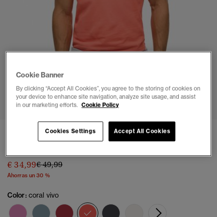
Cookie Banner
By clicking “Accept All Cookies”, you agree to the storing of cookies on
1
2
3
4
5
6
your device to enhance site navigation, analyze site usage, and assist
in our marketing efforts.
Cookie Policy
Polo Vintage Destroy
Cookies Settings
Accept All Cookies
(3)
Precio rebajado de
a
€ 34,99
€ 49,99
Ahorras un 30 %
Color:
coral vivo
seleccionado