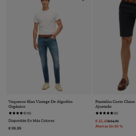
Vaqueros Slim Vintage De Algodón
Pantalón Corto Chino 
Orgánico
Ajustado
(6)
(6)
Disponible En Más Colores
€ 45,49
Precio Rebajado 
A
€ 64,99
Ahorras Un 30 %
€ 99,99