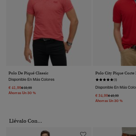
Polo De Piqué Classic
Polo City Pique Corte
Disponible En Más Colores
(1)
€ 41,99
Disponible En Más Colo
Precio Rebajado De
A
€ 59,99
Ahorras Un 30 %
€ 34,99
Precio Rebajado 
A
€ 49,99
Ahorras Un 30 %
Llévalo Con...