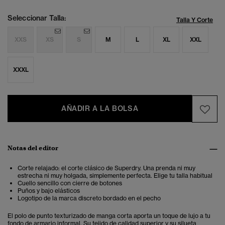
Seleccionar Talla:
Talla Y Corte
XXS
XS
S
M
L
XL
XXL
XXXL
AÑADIR A LA BOLSA
Notas del editor
Corte relajado: el corte clásico de Superdry. Una prenda ni muy
estrecha ni muy holgada, simplemente perfecta. Elige tu talla habitual
Cuello sencillo con cierre de botones
Puños y bajo elásticos
Logotipo de la marca discreto bordado en el pecho
El polo de punto texturizado de manga corta aporta un toque de lujo a tu
fondo de armario informal.
Su tejido de calidad superior y su silueta