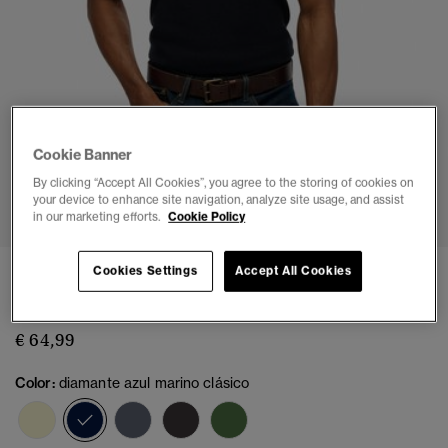
Cookie Banner
By clicking “Accept All Cookies”, you agree to the storing of cookies on
1
2
3
4
your device to enhance site navigation, analyze site usage, and assist
in our marketing efforts.
Cookie Policy
Cookies Settings
Accept All Cookies
Polo de punto texturizado de manga corta
(1)
€ 64,99
Color:
diamante azul marino clásico
seleccionado