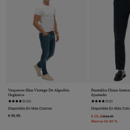
Vaqueros Slim Vintage De Algodón
Pantalón Chino Intern
Orgánico
Ajustado
(13)
(2)
Disponible En Más Colores
Disponible En Más Colo
€ 99,99
€ 59,49
Precio Rebajado 
A
€ 84,99
Ahorras Un 30 %