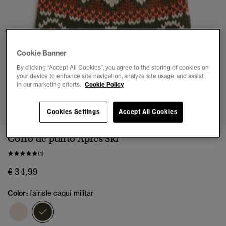
Cookie Banner
By clicking “Accept All Cookies”, you agree to the storing of cookies on
your device to enhance site navigation, analyze site usage, and assist
in our marketing efforts.
Cookie Policy
1
2
3
4
Cookies Settings
Accept All Cookies
Gorro de punto Aprés Ski
(1)
€ 34,99
Color:
fairisle caqui militar
seleccionado