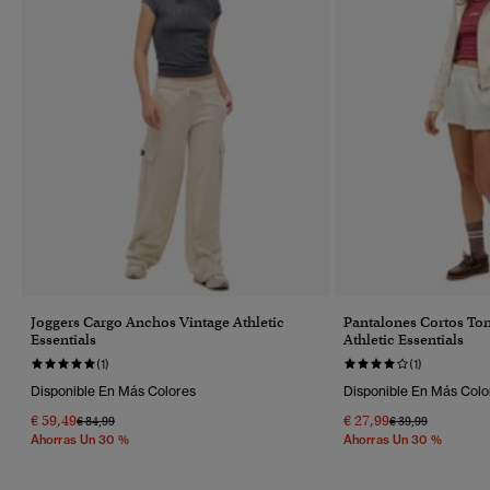
Joggers Cargo Anchos Vintage Athletic
Pantalones Cortos To
Essentials
Athletic Essentials
(1)
(1)
Disponible En Más Colores
Disponible En Más Colo
€ 59,49
€ 27,99
Precio Rebajado De
A
Precio Rebajado 
A
€ 84,99
€ 39,99
Ahorras Un 30 %
Ahorras Un 30 %