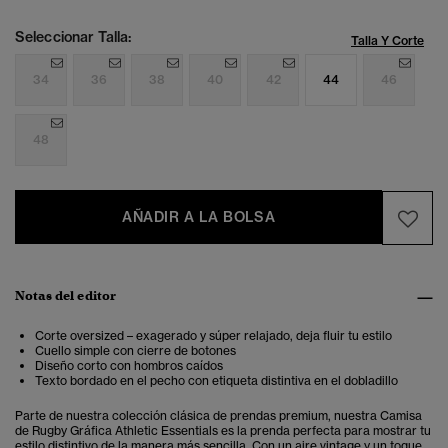
Seleccionar Talla:
Talla Y Corte
34
36
38
40
42
44
46
48
AÑADIR A LA BOLSA
Notas del editor
Corte oversized – exagerado y súper relajado, deja fluir tu estilo
Cuello simple con cierre de botones
Diseño corto con hombros caídos
Texto bordado en el pecho con etiqueta distintiva en el dobladillo
Parte de nuestra colección clásica de prendas premium, nuestra Camisa
de Rugby Gráfica Athletic Essentials es la prenda perfecta para mostrar tu
estilo distintivo de la manera más sencilla. Con un aire vintage y un toque